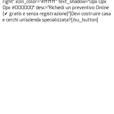
right” icon_color=”#ffffff” text_shadow=”0px 0px
0px #000000″ desc=”Richiedi un preventivo Online
(✔ gratis e senza registrazione)”]Devi costruire casa
e cerchi un’azienda specializzata?[/su_button]