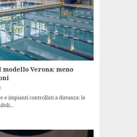
 il modello Verona: meno
oni
6
 e impianti controllati a distanza: le
bili...