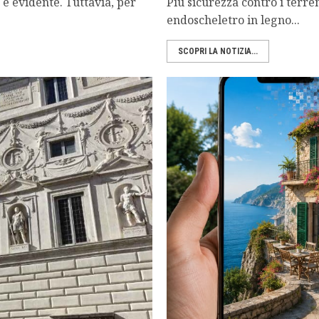
 è evidente. Tuttavia, per
Più sicurezza contro i terr
endoscheletro in legno...
SCOPRI LA NOTIZIA...