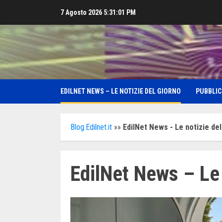
Skip
7 Agosto 2026
5:31:03 PM
to
content
EDILNET NEWS – LE NOTIZIE DEL GIORNO
PUBBLIC
Blog.Edilnet.it
»»
EdilNet News - Le notizie del
EdilNet News – Le 