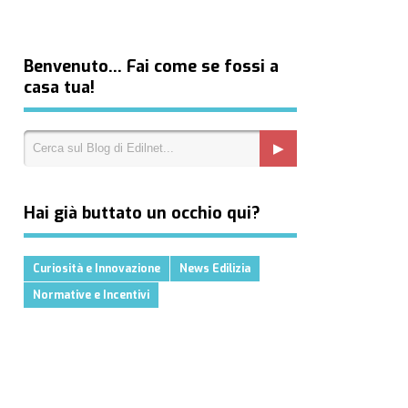
Benvenuto… Fai come se fossi a
casa tua!
Hai già buttato un occhio qui?
Curiosità e Innovazione
News Edilizia
Normative e Incentivi