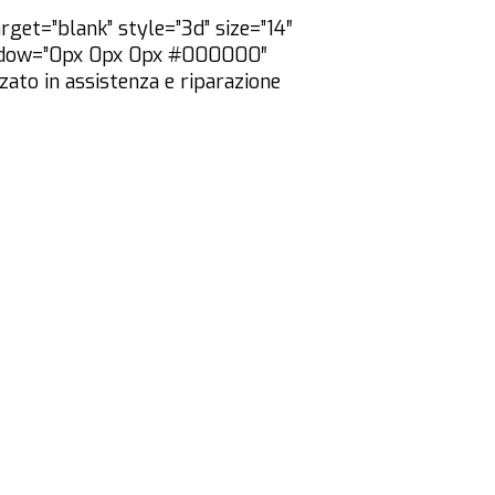
rget=”blank” style=”3d” size=”14″
_shadow=”0px 0px 0px #000000″
zato in assistenza e riparazione