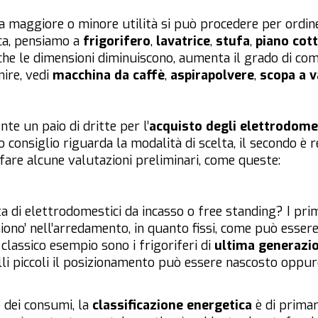
lla maggiore o minore utilità si può procedere per ordin
ica, pensiamo a
frigorifero
,
lavatrice
,
stufa
,
piano cot
ia che le dimensioni diminuiscono, aumenta il grado di c
nire, vedi
macchina da caffè
,
aspirapolvere
,
scopa a 
e un paio di dritte per l’
acquisto degli elettrodome
o consiglio riguarda la modalità di scelta, il secondo è 
fare alcune valutazioni preliminari, come queste:
tta di elettrodomestici da incasso o
free standing
? I pri
no’ nell’arredamento, in quanto fissi, come può essere l
n classico esempio sono i frigoriferi di
ultima generazi
i piccoli il posizionamento può essere nascosto oppure 
o dei consumi, la
classificazione energetica
è di primar