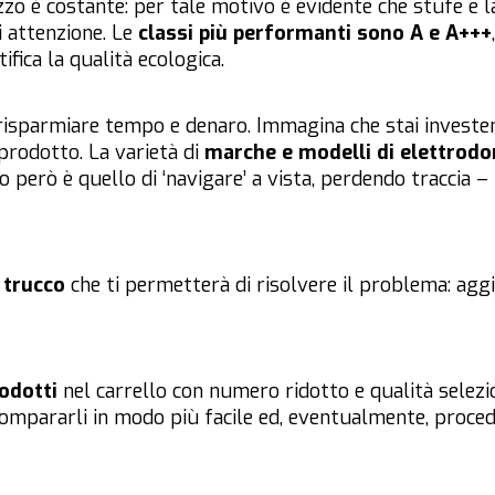
zo è costante: per tale motivo è evidente che stufe e la
 attenzione. Le
classi più performanti sono A e A+++
fica la qualità ecologica.
risparmiare tempo e denaro. Immagina che stai investen
 prodotto. La varietà di
marche e modelli di elettrod
 però è quello di ‘navigare’ a vista, perdendo traccia – n
n
trucco
che ti permetterà di risolvere il problema: agg
odotti
nel carrello con numero ridotto e qualità selezio
compararli in modo più facile ed, eventualmente, proced