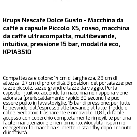
Krups Nescafé Dolce Gusto - Macchina da
caffè a capsule Piccolo XS, rosso, macchina
da caffè ultracompatta, multibevande,
intuitiva, pressione 15 bar, modalità eco,
KP1A3510
Compattezza e colore: 14 cm di larghezza, 28 cm di
altezza, 27 cm di profondità. 3 posizioni del portatazze: per
tazze piccole, tazze grandi e tazze da viaggio. Porta
capsule intuitivo: accende la macchina non appena viene
azionata (preriscaldamento rapido 30 secondi) e può
essere pulito in lavastoviglie. 15 bar di pressione: per tutte
le bevande, dall'espresso alle bevande al latte, fredde o
calde. Serbatoio trasparente e rimovibile: 0,8 l, di facile
accesso con coperchio completamente rimovibile per una
facile manutenzione e riempimento. Modalità risparmio
energetico: la macchina si mette in standby dopo 1 minuto
di inattività.