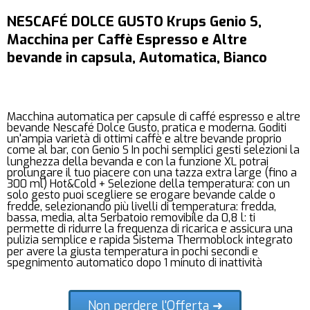
NESCAFÉ DOLCE GUSTO Krups Genio S,
Macchina per Caffè Espresso e Altre
bevande in capsula, Automatica, Bianco
Macchina automatica per capsule di caffé espresso e altre
bevande Nescafé Dolce Gusto, pratica e moderna. Goditi
un'ampia varietà di ottimi caffè e altre bevande proprio
come al bar, con Genio S In pochi semplici gesti selezioni la
lunghezza della bevanda e con la funzione XL potrai
prolungare il tuo piacere con una tazza extra large (fino a
300 ml) Hot&Cold + Selezione della temperatura: con un
solo gesto puoi scegliere se erogare bevande calde o
fredde, selezionando più livelli di temperatura: fredda,
bassa, media, alta Serbatoio removibile da 0,8 l: ti
permette di ridurre la frequenza di ricarica e assicura una
pulizia semplice e rapida Sistema Thermoblock integrato
per avere la giusta temperatura in pochi secondi e
spegnimento automatico dopo 1 minuto di inattività
Non perdere l'Offerta ➜