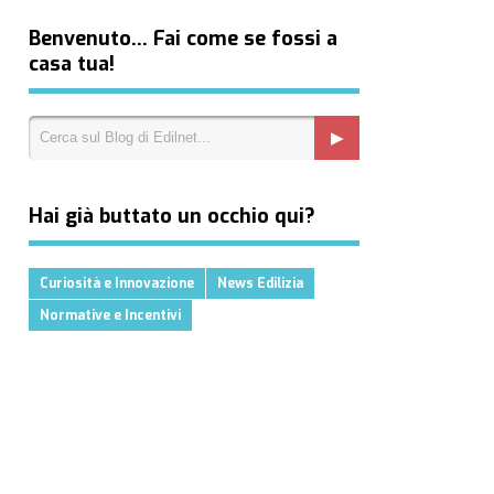
Benvenuto… Fai come se fossi a
casa tua!
Hai già buttato un occhio qui?
Curiosità e Innovazione
News Edilizia
Normative e Incentivi