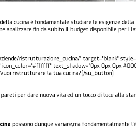
 della cucina è fondamentale studiare le esigenze della 
ne analizzare fin da subito il budget disponibile per i lav
ziende/ristrutturazione_cucina/” target=”blank” style=”
ght” icon_color=”#ffffff” text_shadow=”0px 0px 0px #00
”]Vuoi ristrutturare la tua cucina?[/su_button]
le pareti per dare nuova vita ed un tocco di luce alla sta
ucina
possono dunque variare,ma fondamentalmente l’it