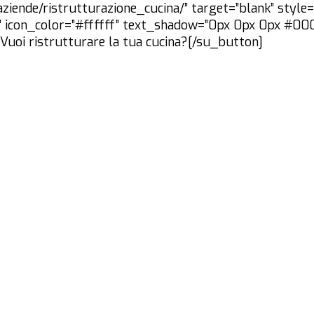
ziende/ristrutturazione_cucina/” target=”blank” style=”
ght” icon_color=”#ffffff” text_shadow=”0px 0px 0px #00
”]Vuoi ristrutturare la tua cucina?[/su_button]