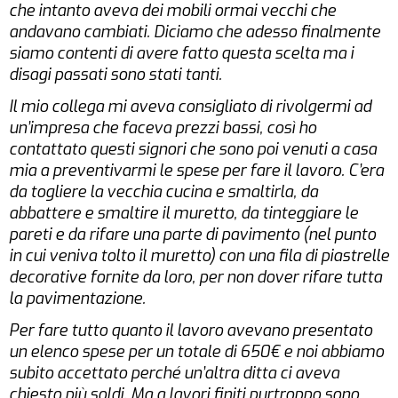
che intanto aveva dei mobili ormai vecchi che
andavano cambiati. Diciamo che adesso finalmente
siamo contenti di avere fatto questa scelta ma i
disagi passati sono stati tanti.
Il mio collega mi aveva consigliato di rivolgermi ad
un’impresa che faceva prezzi bassi, così ho
contattato questi signori che sono poi venuti a casa
mia a preventivarmi le spese per fare il lavoro. C’era
da togliere la vecchia cucina e smaltirla, da
abbattere e smaltire il muretto, da tinteggiare le
pareti e da rifare una parte di pavimento (nel punto
in cui veniva tolto il muretto) con una fila di piastrelle
decorative fornite da loro, per non dover rifare tutta
la pavimentazione.
Per fare tutto quanto il lavoro avevano presentato
un elenco spese per un totale di 650€ e noi abbiamo
subito accettato perché un’altra ditta ci aveva
chiesto più soldi. Ma a lavori finiti purtroppo sono