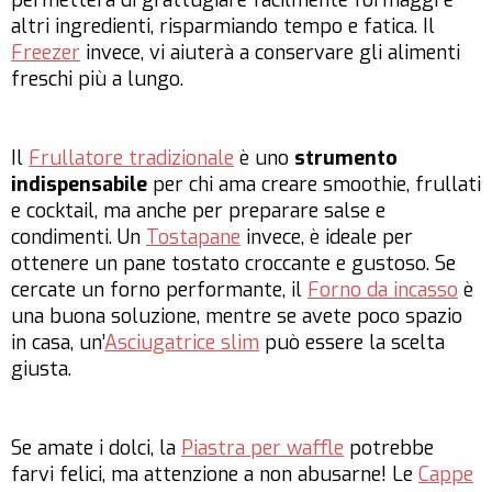
permetterà di grattugiare facilmente formaggi e
altri ingredienti, risparmiando tempo e fatica. Il
Freezer
invece, vi aiuterà a conservare gli alimenti
freschi più a lungo.
Il
Frullatore tradizionale
è uno
strumento
indispensabile
per chi ama creare smoothie, frullati
e cocktail, ma anche per preparare salse e
condimenti. Un
Tostapane
invece, è ideale per
ottenere un pane tostato croccante e gustoso. Se
cercate un forno performante, il
Forno da incasso
è
una buona soluzione, mentre se avete poco spazio
in casa, un’
Asciugatrice slim
può essere la scelta
giusta.
Se amate i dolci, la
Piastra per waffle
potrebbe
farvi felici, ma attenzione a non abusarne! Le
Cappe