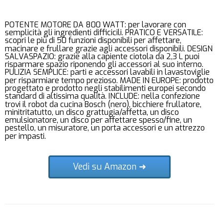
POTENTE MOTORE DA 800 WATT: per lavorare con
semplicità gli ingredienti difficicili. PRATICO E VERSATILE:
scopri le più di 50 funzioni disponibili per affettare,
macinare e frullare grazie agli accessori disponibili. DESIGN
SALVASPAZIO: grazie alla capiente ciotola da 2,3 L puoi
risparmare spazio riponendo gli accessori al suo interno.
PULIZIA SEMPLICE: parti e accessori lavabili in lavastoviglie
per risparmiare tempo prezioso. MADE IN EUROPE: prodotto
progettato e prodotto negli stabilimenti europei secondo
standard di altissima qualità. INCLUDE: nella confezione
trovi il robot da cucina Bosch (nero), bicchiere frullatore,
minitritatutto, un disco grattugia/affetta, un disco
emulsionatore, un disco per affettare spesso/fine, un
pestello, un misuratore, un porta accessori e un attrezzo
per impasti.
Vedi su Amazon ➜