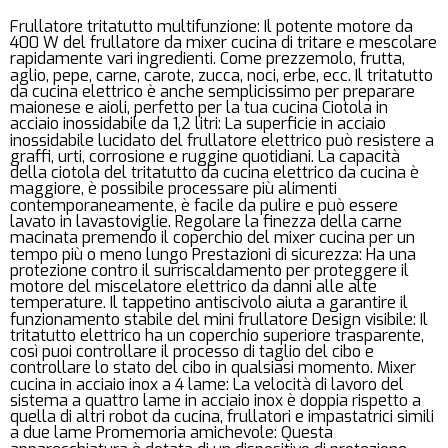
Frullatore tritatutto multifunzione: Il potente motore da
400 W del frullatore da mixer cucina di tritare e mescolare
rapidamente vari ingredienti. Come prezzemolo, frutta,
aglio, pepe, carne, carote, zucca, noci, erbe, ecc. Il tritatutto
da cucina elettrico è anche semplicissimo per preparare
maionese e aioli, perfetto per la tua cucina Ciotola in
acciaio inossidabile da 1,2 litri: La superficie in acciaio
inossidabile lucidato del frullatore elettrico può resistere a
graffi, urti, corrosione e ruggine quotidiani. La capacità
della ciotola del tritatutto da cucina elettrico da cucina è
maggiore, è possibile processare più alimenti
contemporaneamente, è facile da pulire e può essere
lavato in lavastoviglie. Regolare la finezza della carne
macinata premendo il coperchio del mixer cucina per un
tempo più o meno lungo Prestazioni di sicurezza: Ha una
protezione contro il surriscaldamento per proteggere il
motore del miscelatore elettrico da danni alle alte
temperature. Il tappetino antiscivolo aiuta a garantire il
funzionamento stabile del mini frullatore Design visibile: Il
tritatutto elettrico ha un coperchio superiore trasparente,
così puoi controllare il processo di taglio del cibo e
controllare lo stato del cibo in qualsiasi momento. Mixer
cucina in acciaio inox a 4 lame: La velocità di lavoro del
sistema a quattro lame in acciaio inox è doppia rispetto a
quella di altri robot da cucina, frullatori e impastatrici simili
a due lame Promemoria amichevole: Questa