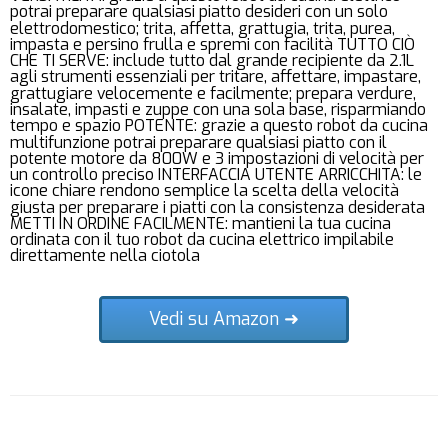
potrai preparare qualsiasi piatto desideri con un solo
elettrodomestico; trita, affetta, grattugia, trita, purea,
impasta e persino frulla e spremi con facilità TUTTO CIÒ
CHE TI SERVE: include tutto dal grande recipiente da 2.1L
agli strumenti essenziali per tritare, affettare, impastare,
grattugiare velocemente e facilmente; prepara verdure,
insalate, impasti e zuppe con una sola base, risparmiando
tempo e spazio POTENTE: grazie a questo robot da cucina
multifunzione potrai preparare qualsiasi piatto con il
potente motore da 800W e 3 impostazioni di velocità per
un controllo preciso INTERFACCIA UTENTE ARRICCHITA: le
icone chiare rendono semplice la scelta della velocità
giusta per preparare i piatti con la consistenza desiderata
METTI IN ORDINE FACILMENTE: mantieni la tua cucina
ordinata con il tuo robot da cucina elettrico impilabile
direttamente nella ciotola
Vedi su Amazon ➜