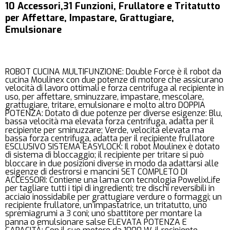
10 Accessori,31 Funzioni, Frullatore e Tritatutto
per Affettare, Impastare, Grattugiare,
Emulsionare
ROBOT CUCINA MULTIFUNZIONE: Double Force è il robot da
cucina Moulinex con due potenze di motore che assicurano
velocità di lavoro ottimali e forza centrifuga al recipiente in
uso, per affettare, sminuzzare, impastare, mescolare,
grattugiare, tritare, emulsionare e molto altro DOPPIA
POTENZA: Dotato di due potenze per diverse esigenze: Blu,
bassa velocità ma elevata forza centrifuga, adatta per il
recipiente per sminuzzare; Verde, velocità elevata ma
bassa forza centrifuga, adatta per il recipiente frullatore
ESCLUSIVO SISTEMA EASYLOCK: Il robot Moulinex è dotato
di sistema di bloccaggio; il recipiente per tritare si può
bloccare in due posizioni diverse in modo da adattarsi alle
esigenze di destrorsi e mancini SET COMPLETO DI
ACCESSORI: Contiene una lama con tecnologia PowelixLife
per tagliare tutti i tipi di ingredienti; tre dischi reversibili in
acciaio inossidabile per grattugiare verdure o formaggi; un
recipiente frullatore, un'impastatrice, un tritatutto, uno
spremiagrumi a 3 coni; uno sbattitore per montare la
panna o emulsionare salse ELEVATA POTENZA E