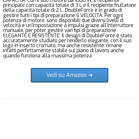
CAPACITÀ: Con il suo motore da 1000 W, il recipiente
principale con capacità totale di 3 L e il recipiente frullatore
della capacità totale di 2 L, DoubleForce è in grado di
gestire tutti i tipi di preparazione 6 VELOCITÀ: Per ogni
potenza di motore, sono disponibili due diversi livelli di
velocità e un'impostazione a impulsi grazie all'interruttore
manuale, per poter gestire vari tipi di preparazione
ELEGANTE E RESISTENTE: Il design di DoubleForce è stato
accuratamente studiato per renderlo elegante, con il suo
logo in inserto cromato, ma anche resistente: rimane
infatti perfettamente stabile sul piano di lavoro anche
quando funziona alla massima potenza
Vedi su Amazon ➜