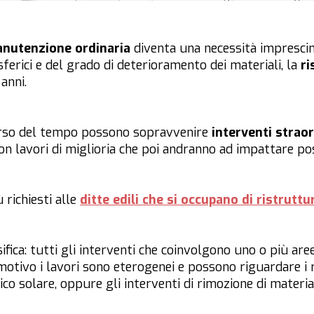
nutenzione ordinaria
diventa una necessità imprescin
ferici e del grado di deterioramento dei materiali, la
ri
anni.
orso del tempo possono sopravvenire
interventi straor
con lavori di miglioria che poi andranno ad impattare p
ù richiesti alle
ditte edili che si occupano di ristruttu
ssifica: tutti gli interventi che coinvolgono uno o più 
 motivo i lavori sono eterogenei e possono riguardare i
ico solare, oppure gli interventi di rimozione di materiali