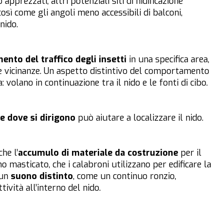
 apprezzati, altri potenziali siti di nidificazione
così come gli angoli meno accessibili di balconi,
nido.
ento del traffico degli insetti
in una specifica area,
le vicinanze. Un aspetto distintivo del comportamento
a: volano in continuazione tra il nido e le fonti di cibo.
e dove si dirigono
può aiutare a localizzare il nido.
he l’
accumulo di materiale da costruzione
per il
 masticato, che i calabroni utilizzano per edificare la
 un
suono distinto
, come un continuo ronzio,
tività all’interno del nido.