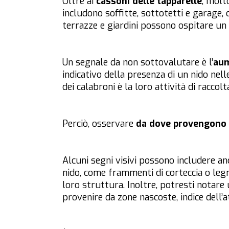
Oltre ai
cassoni delle tapparelle
, molto
includono soffitte, sottotetti e garage, 
terrazze e giardini possono ospitare un 
Un segnale da non sottovalutare è l’
aum
indicativo della presenza di un nido nel
dei calabroni è la loro attività di raccolt
Perciò, osservare
da dove provengono 
Alcuni segni visivi possono includere anc
nido, come frammenti di corteccia o legno
loro struttura. Inoltre, potresti notare
provenire da zone nascoste, indice dell’at