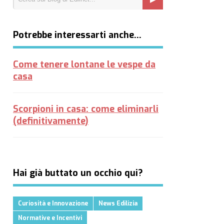
Potrebbe interessarti anche…
Come tenere lontane le vespe da
casa
Scorpioni in casa: come eliminarli
(definitivamente)
Hai già buttato un occhio qui?
Curiosità e Innovazione
News Edilizia
Normative e Incentivi