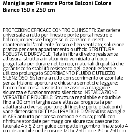
Maniglie per Finestra Porte Balconi Colore
Bianco 150 x 250 cm
PROTEZIONE EFFICACE CONTRO GLI INSETTI: Zanzariera
universale a rullo per finestre porte portafinestre e
balconi; impedisce l'ingresso di zanzare e insetti
mantenendo l'ambiente fresco e ben ventilato; soluzione
pratica per casa appartamento o ufficio STRUTTURA
ROBUSTA E DUREVOLE: Tela in fibra di vetro resistente
all'usura; struttura in alluminio verniciato a fuoco
progettata per durare nel tempo; materiali di qualità che
garantiscono stabilità resistenza agli agenti esterni e
utilizzo prolungato SCORRIMENTO FLUIDO E UTILIZZO
SILENZIOSO: Sistema a rullo con scorrimento orizzontale
senza frizione; apertura e chiusura semplici e leggere;
blocco fine corsa nascosto che assicura maggiore
sicurezza e funzionamento silenzioso INSTALLAZIONE
VERSATILE E RIDUCIBILE: Struttura regolabile e riducibile
fino a 80 cm in larghezza e altezza; progettata per
adattarsi a diverse aperture di finestre porte e balconi di
varie dimensioni DETTAGLI PRATICI E DIMENSIONI: Maniglie
in ABS antiurto per presa comoda e sicura; profili con
rifiniture stondate per maggiore sicurezza; cassonetto
laterale 4 x 5.2 cm guide compatte ingombro finale solo 4
cm; disponibile nelle misure 120 x 250 cm e 150 x 250 cm