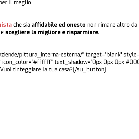
er il meglio.
nista
che sia
affidabile ed onesto
non rimane altro da 
le
scegliere la migliore e risparmiare
.
aziende/pittura_interna-esterna/” target=”blank” style=
ght” icon_color=”#ffffff” text_shadow=”0px 0px 0px #00
]Vuoi tinteggiare la tua casa?[/su_button]