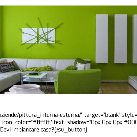
aziende/pittura_interna-esterna/” target=”blank” style=
ght” icon_color=”#ffffff” text_shadow=”0px 0px 0px #00
”]Devi imbiancare casa?[/su_button]