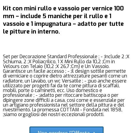
Kit con mini rullo e vassoio per vernice 100
mm – include 5 maniche per il rullo e 1
vassoio e 1 impugnatura – adatto per tutte
le pitture in interno.
Set per Decorazione Standard Professionale ; - ;Include 2 ;X
Schiuma, 2 ;X Poliacrilico, 1 X Mini Rullo da 10,2 ;Cm in
Velours con Telaio (10,2 ;X 26,7 ;Cm) e Un Vassoio.
Garantisce un facile accesso ; - ;il design sottile permette
di verniciare o coprire dietro attrezzature pesanti come un
radiatore, un lavabo, un wc Versatile ; - ;puo anche essere
utilizzato per progetti fai da te come pittura di scaffali,
mobili, porte o caminetti, ecc. Uso domestico e
professionale ; - ;adatto per ritoccare battiscopa o per
dipingere zone difficili a casa, cosi come e essenziale per
un artigiano professionista nel settore della pittura e del
rivestimento. la promessa COTTAM - Fondata nel 1858,
;siamo orgogliosi dei nostri eccezionali prodotti.