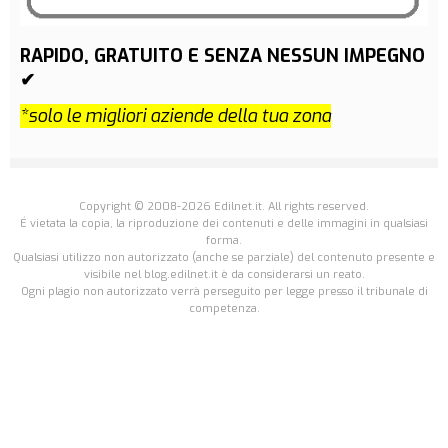
RAPIDO, GRATUITO E SENZA NESSUN IMPEGNO
✔
*solo le migliori aziende della tua zona
Copyright © 2008-2026 Edilnet.it. All rights reserved.
É vietata la copia, la riproduzione dei contenuti e delle immagini in qualsiasi
forma.
Qualsiasi utilizzo non autorizzato (anche se parziale) del contenuto presente e
visibile nel blog.edilnet.it è da considerarsi un reato.
Ogni plagio non autorizzato verrà perseguito per legge presso il tribunale di
competenza.