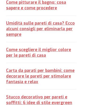
Come pitturare il bagno: cosa
sapere e come procedere
Umidità sulle pareti di casa? Ecco
alcuni consigli per eliminarla per
sempre
Come scegliere il miglior colore
per le pareti di casa
Carta da parati per bambini: come
decorare le pareti per stimolare
fantasia e relax
Stucco decorativo per pareti e
soffitti: 6 idee di stile evergreen