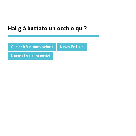
Hai già buttato un occhio qui?
Curiosità e Innovazione
News Edilizia
Normative e Incentivi