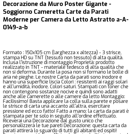
Decorazione da Muro Poster Gigante -
Soggiorno Cameretta Carte da Parati
Moderne per Camera da Letto Astratto a-A-
0149-a-b
Formato : 150x105 cm (larghezza x altezza) - 3 strisce,
stampa HD su TNT (tessuto non tessuto) di alta qualità.
Inclusa l'istruzione di montaggio Proprietà: prodotto
realizzato in TNT - materiale tedesco di alta qualità che
non si deforma. Durante la posa non si formano le bolle di
aria né pieghe. Le nostre Carta da parati sono inodore e
hanno una superficie liscia Colori : resistenti ai raggi solari
e all'umidità, inodore. Colori saturi. Stampati con toner che
non contengono sostanze nocive e quindi sono adatti
anche alle camerette o alle camere da letto Montaggio:
Facilissimo! Basta applicare la colla sulla parete e posare
le strisce di carta una accanto all'altra, esercitare
pressione ed ecco fatto! Fatto a mano: la carta da parati è
stampata per te solo in seguito all'ordine effettuato.
Riceverai una Decorazione dal gusto unico che
personalizzerà le tue pareti Decorazione: questa carta da
parati attirerà lo sguardo di tutti gli abitanti ed ospiti!