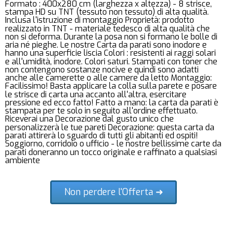
Formato : 400x280 cm (larghezza x altezza) - 8 strisce,
stampa HD su TNT (tessuto non tessuto) di alta qualità.
Inclusa l'istruzione di montaggio Proprietà: prodotto
realizzato in TNT - materiale tedesco di alta qualità che
non si deforma. Durante la posa non si formano le bolle di
aria né pieghe. Le nostre Carta da parati sono inodore e
hanno una superficie liscia Colori : resistenti ai raggi solari
e all'umidità, inodore. Colori saturi. Stampati con toner che
non contengono sostanze nocive e quindi sono adatti
anche alle camerette o alle camere da letto Montaggio:
Facilissimo! Basta applicare la colla sulla parete e posare
le strisce di carta una accanto all'altra, esercitare
pressione ed ecco fatto! Fatto a mano: la carta da parati è
stampata per te solo in seguito all'ordine effettuato.
Riceverai una Decorazione dal gusto unico che
personalizzerà le tue pareti Decorazione: questa carta da
parati attirerà lo sguardo di tutti gli abitanti ed ospiti!
Soggiorno, corridoio o ufficio - le nostre bellissime carte da
parati doneranno un tocco originale e raffinato a qualsiasi
ambiente
Non perdere l'Offerta ➜