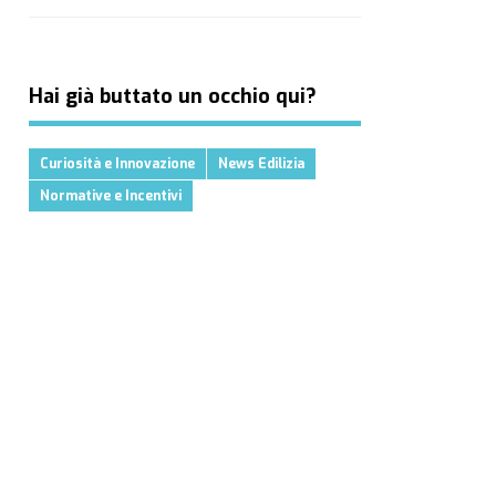
Hai già buttato un occhio qui?
Curiosità e Innovazione
News Edilizia
Normative e Incentivi