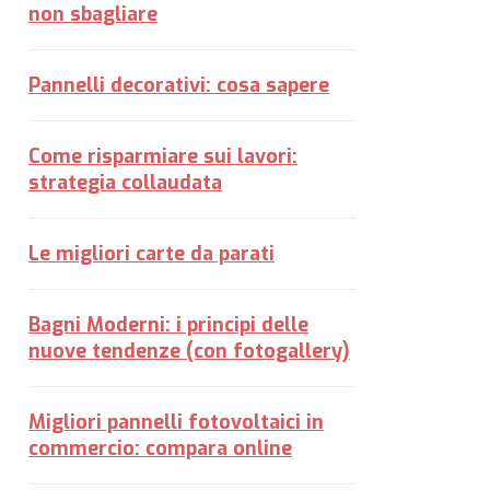
non sbagliare
Pannelli decorativi: cosa sapere
Come risparmiare sui lavori:
strategia collaudata
Le migliori carte da parati
Bagni Moderni: i principi delle
nuove tendenze (con fotogallery)
Migliori pannelli fotovoltaici in
commercio: compara online