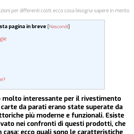
zioni per differenti costi: ecco cosa bisogna sapere in merito.
esta pagina in breve
[
Nascondi
]
ogie
te?
molto interessante per il rivestimento
e carte da parati erano state superate da
pittoriche più moderne e funzionali. Esiste
vato nei confronti di questi prodotti, che
 casa: ecco quali sono le caratteristiche