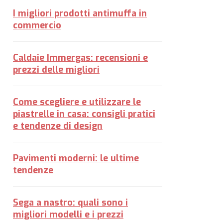
I migliori prodotti antimuffa in
commercio
Caldaie Immergas: recensioni e
prezzi delle migliori
Come scegliere e utilizzare le
piastrelle in casa: consigli pratici
e tendenze di design
Pavimenti moderni: le ultime
tendenze
Sega a nastro: quali sono i
migliori modelli e i prezzi