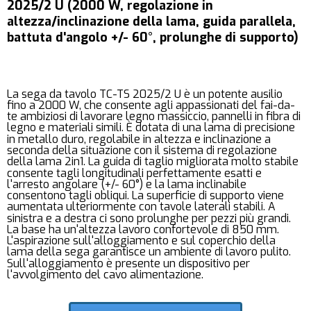
2025/2 U (2000 W, regolazione in
altezza/inclinazione della lama, guida parallela,
battuta d'angolo +/- 60°, prolunghe di supporto)
La sega da tavolo TC-TS 2025/2 U è un potente ausilio
fino a 2000 W, che consente agli appassionati del fai-da-
te ambiziosi di lavorare legno massiccio, pannelli in fibra di
legno e materiali simili. È dotata di una lama di precisione
in metallo duro, regolabile in altezza e inclinazione a
seconda della situazione con il sistema di regolazione
della lama 2in1. La guida di taglio migliorata molto stabile
consente tagli longitudinali perfettamente esatti e
l'arresto angolare (+/- 60°) e la lama inclinabile
consentono tagli obliqui. La superficie di supporto viene
aumentata ulteriormente con tavole laterali stabili. A
sinistra e a destra ci sono prolunghe per pezzi più grandi.
La base ha un'altezza lavoro confortevole di 850 mm.
L'aspirazione sull'alloggiamento e sul coperchio della
lama della sega garantisce un ambiente di lavoro pulito.
Sull'alloggiamento è presente un dispositivo per
l'avvolgimento del cavo alimentazione.