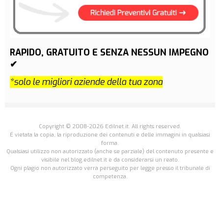
RAPIDO, GRATUITO E SENZA NESSUN IMPEGNO
✔
*solo le migliori aziende della tua zona
Copyright © 2008-2026 Edilnet.it. All rights reserved.
É vietata la copia, la riproduzione dei contenuti e delle immagini in qualsiasi
forma.
Qualsiasi utilizzo non autorizzato (anche se parziale) del contenuto presente e
visibile nel blog.edilnet.it è da considerarsi un reato.
Ogni plagio non autorizzato verrà perseguito per legge presso il tribunale di
competenza.