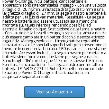
Power X-Change, in cui batterie, caricabatterie e
apparecchi sono intercambiabili. Impiego - Con una velocità
di taglio di 120 m/min, un'altezza di taglio di 115 mm e una
larghezza di taglio di 127 mm, la sega a nastro a batteria è
adatta per il taglio di vari materiali. Flessibilità - La sega a
nastro a batteria può essere utilizzata sia a mano che
montata sul telaio inferiore rendendo possibile, ad
esempio, il taglio obliquo. Sostituzione della lama a nastro
- Con l'aiuto della leva di serraggio rapido, la lama a nastro
può essere cambiata in un batter d'occhio e senza attrezzi
aggiuntivi. Maneggevolezza - L'impugnatura regolabile
senza attrezzi e le speciali superfici soft grip consentono di
lavorare in ergonomia. Una luce LED garantisce una visione
ottimale. Accessori inclusi - La sega a nastro per metallo a
batteria viene fornita con due lame per seghe a nastro.
Sono lunghe 1141 mm, larghe 12,7 mm e spesse 0,65 mm.
Fornitura senza batteria - La sega a nastro per metallo a
batteria TE-MB 18/127 U Li-Solo di Einhell non comprende
le batterie Power X-Change e il caricabatteria, da
acquistare separatamente.
Vedi su Amazon ➜