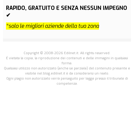
RAPIDO, GRATUITO E SENZA NESSUN IMPEGNO
✔
*solo le migliori aziende della tua zona
Copyright © 2008-2026 Edilnet.it. All rights reserved.
É vietata la copia, la riproduzione dei contenuti e delle immagini in qualsiasi
forma.
Qualsiasi utilizzo non autorizzato (anche se parziale) del contenuto presente e
visibile nel blog.edilnet.it è da considerarsi un reato.
Ogni plagio non autorizzato verrà perseguito per legge presso il tribunale di
competenza.