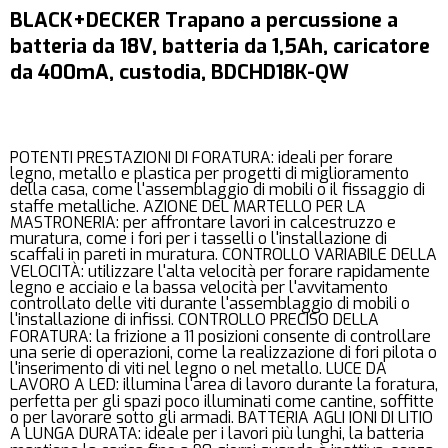
BLACK+DECKER Trapano a percussione a
batteria da 18V, batteria da 1,5Ah, caricatore
da 400mA, custodia, BDCHD18K-QW
POTENTI PRESTAZIONI DI FORATURA: ideali per forare
legno, metallo e plastica per progetti di miglioramento
della casa, come l'assemblaggio di mobili o il fissaggio di
staffe metalliche. AZIONE DEL MARTELLO PER LA
MASTRONERIA: per affrontare lavori in calcestruzzo e
muratura, come i fori per i tasselli o l'installazione di
scaffali in pareti in muratura. CONTROLLO VARIABILE DELLA
VELOCITÀ: utilizzare l'alta velocità per forare rapidamente
legno e acciaio e la bassa velocità per l'avvitamento
controllato delle viti durante l'assemblaggio di mobili o
l'installazione di infissi. CONTROLLO PRECISO DELLA
FORATURA: la frizione a 11 posizioni consente di controllare
una serie di operazioni, come la realizzazione di fori pilota o
l'inserimento di viti nel legno o nel metallo. LUCE DA
LAVORO A LED: illumina l'area di lavoro durante la foratura,
perfetta per gli spazi poco illuminati come cantine, soffitte
o per lavorare sotto gli armadi. BATTERIA AGLI IONI DI LITIO
A LUNGA DURATA: ideale per i lavori più lunghi, la batteria