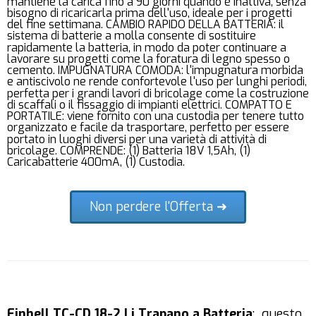
mantiene la carica fino a 90 giorni quando è inattiva, senza
bisogno di ricaricarla prima dell'uso, ideale per i progetti
del fine settimana. CAMBIO RAPIDO DELLA BATTERIA: il
sistema di batterie a molla consente di sostituire
rapidamente la batteria, in modo da poter continuare a
lavorare su progetti come la foratura di legno spesso o
cemento. IMPUGNATURA COMODA: l'impugnatura morbida
e antiscivolo ne rende confortevole l'uso per lunghi periodi,
perfetta per i grandi lavori di bricolage come la costruzione
di scaffali o il fissaggio di impianti elettrici. COMPATTO E
PORTATILE: viene fornito con una custodia per tenere tutto
organizzato e facile da trasportare, perfetto per essere
portato in luoghi diversi per una varietà di attività di
bricolage. COMPRENDE: (1) Batteria 18V 1,5Ah, (1)
Caricabatterie 400mA, (1) Custodia.
Non perdere l'Offerta ➜
Einhell TC-CD 18-2 Li Trapano a Batteria
: questo