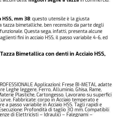
e alcuni delle
migliori seghe a tazza
in commercio:
ca HSS, mm 38
: questo utensile è la giusta
 tazza bimetalliche, ben recensito da parte degli
funzionale. Questa sega, infatti, presenta alcune
aglienti fini in acciaio HSS, il passo variabile 4-6, ed
Tazza Bimetallica con denti in Acciaio HSS,
8
ROFESSIONALE Applicazioni: Frese BI-METAL adatte
re Leghe leggere, Ferro, Alluminio, Ghisa, Rame,
aterie Plastiche, Cartongesso. Lavorano su superfici
curve. Fabbricate: corpo in Acciaio temperato e
e a passo variabile in Acciaio HSS. Tagli rapidi e
 Esecuzione: Profondità di taglio 30 mm. Compatibili
enze di Elettricisti – Idraulici – Falegnami –