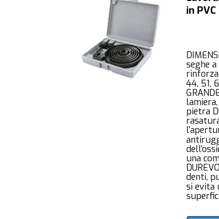
in PVC
DIMENSI
seghe a 
rinforza
44, 51, 
GRANDE 
lamiera,
pietra 
rasatura
l'apertu
antirugg
dell'oss
una como
DUREVOL
denti, p
si evita
superfic