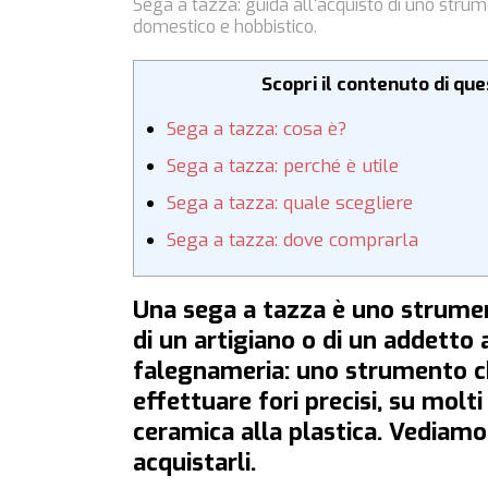
Sega a tazza: guida all'acquisto di uno stru
domestico e hobbistico.
Scopri il contenuto di qu
Sega a tazza: cosa è?
Sega a tazza: perché è utile
Sega a tazza: quale scegliere
Sega a tazza: dove comprarla
Una sega a tazza è uno strumen
di un artigiano o di un addetto
falegnameria: uno strumento ch
effettuare fori precisi, su molti 
ceramica alla plastica. Vediamo 
acquistarli.