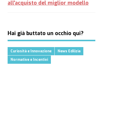
all'acquisto del miglior modello
Hai già buttato un occhio qui?
Curiosità e Innovazione
News Edilizia
Normative e Incentivi