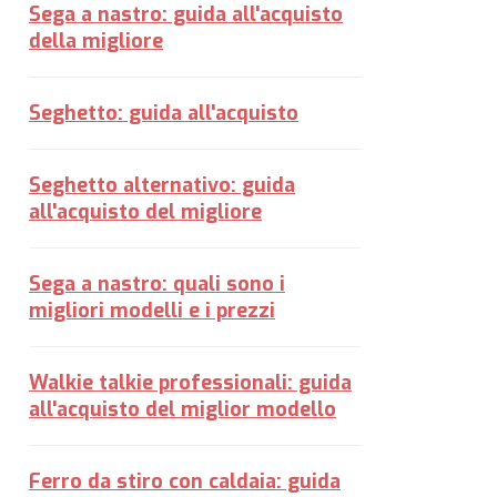
Sega a nastro: guida all'acquisto
della migliore
Seghetto: guida all'acquisto
Seghetto alternativo: guida
all'acquisto del migliore
Sega a nastro: quali sono i
migliori modelli e i prezzi
Walkie talkie professionali: guida
all'acquisto del miglior modello
Ferro da stiro con caldaia: guida