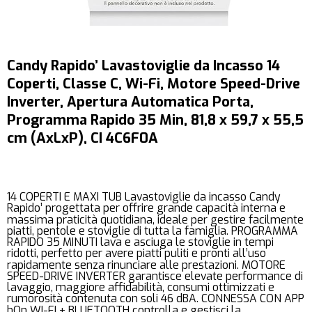
Candy Rapido’ Lavastoviglie da Incasso 14
Coperti, Classe C, Wi-Fi, Motore Speed-Drive
Inverter, Apertura Automatica Porta,
Programma Rapido 35 Min, 81,8 x 59,7 x 55,5
cm (AxLxP), CI 4C6F0A
14 COPERTI E MAXI TUB Lavastoviglie da incasso Candy
Rapido’ progettata per offrire grande capacità interna e
massima praticità quotidiana, ideale per gestire facilmente
piatti, pentole e stoviglie di tutta la famiglia. PROGRAMMA
RAPIDO 35 MINUTI lava e asciuga le stoviglie in tempi
ridotti, perfetto per avere piatti puliti e pronti all’uso
rapidamente senza rinunciare alle prestazioni. MOTORE
SPEED-DRIVE INVERTER garantisce elevate performance di
lavaggio, maggiore affidabilità, consumi ottimizzati e
rumorosità contenuta con soli 46 dBA. CONNESSA CON APP
hOn WI-FI + BLUETOOTH controlla e gestisci la