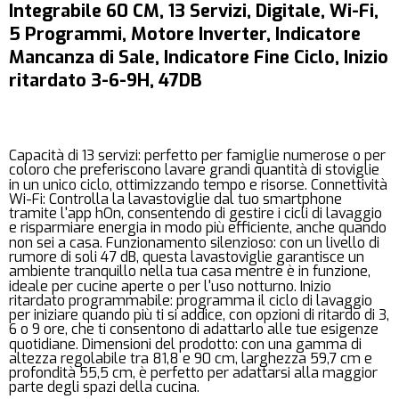
Integrabile 60 CM, 13 Servizi, Digitale, Wi-Fi,
5 Programmi, Motore Inverter, Indicatore
Mancanza di Sale, Indicatore Fine Ciclo, Inizio
ritardato 3-6-9H, 47DB
Capacità di 13 servizi: perfetto per famiglie numerose o per
coloro che preferiscono lavare grandi quantità di stoviglie
in un unico ciclo, ottimizzando tempo e risorse. Connettività
Wi-Fi: Controlla la lavastoviglie dal tuo smartphone
tramite l'app hOn, consentendo di gestire i cicli di lavaggio
e risparmiare energia in modo più efficiente, anche quando
non sei a casa. Funzionamento silenzioso: con un livello di
rumore di soli 47 dB, questa lavastoviglie garantisce un
ambiente tranquillo nella tua casa mentre è in funzione,
ideale per cucine aperte o per l'uso notturno. Inizio
ritardato programmabile: programma il ciclo di lavaggio
per iniziare quando più ti si addice, con opzioni di ritardo di 3,
6 o 9 ore, che ti consentono di adattarlo alle tue esigenze
quotidiane. Dimensioni del prodotto: con una gamma di
altezza regolabile tra 81,8 e 90 cm, larghezza 59,7 cm e
profondità 55,5 cm, è perfetto per adattarsi alla maggior
parte degli spazi della cucina.