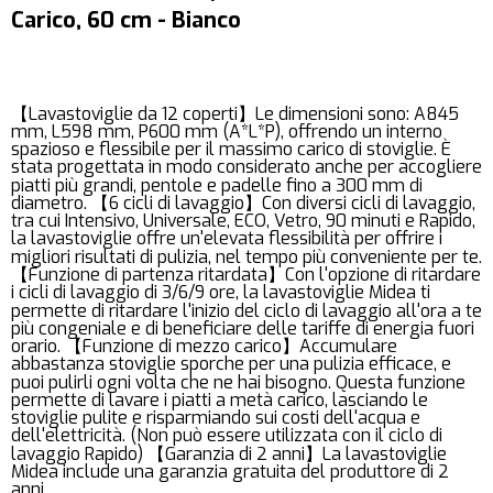
Carico, 60 cm - Bianco
【Lavastoviglie da 12 coperti】Le dimensioni sono: A845
mm, L598 mm, P600 mm (A*L*P), offrendo un interno
spazioso e flessibile per il massimo carico di stoviglie. È
stata progettata in modo considerato anche per accogliere
piatti più grandi, pentole e padelle fino a 300 mm di
diametro. 【6 cicli di lavaggio】Con diversi cicli di lavaggio,
tra cui Intensivo, Universale, ECO, Vetro, 90 minuti e Rapido,
la lavastoviglie offre un'elevata flessibilità per offrire i
migliori risultati di pulizia, nel tempo più conveniente per te.
【Funzione di partenza ritardata】Con l'opzione di ritardare
i cicli di lavaggio di 3/6/9 ore, la lavastoviglie Midea ti
permette di ritardare l'inizio del ciclo di lavaggio all'ora a te
più congeniale e di beneficiare delle tariffe di energia fuori
orario. 【Funzione di mezzo carico】Accumulare
abbastanza stoviglie sporche per una pulizia efficace, e
puoi pulirli ogni volta che ne hai bisogno. Questa funzione
permette di lavare i piatti a metà carico, lasciando le
stoviglie pulite e risparmiando sui costi dell'acqua e
dell'elettricità. (Non può essere utilizzata con il ciclo di
lavaggio Rapido) 【Garanzia di 2 anni】La lavastoviglie
Midea include una garanzia gratuita del produttore di 2
anni.