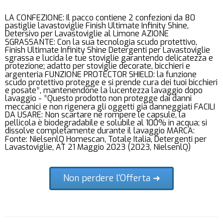
LA CONFEZIONE: Il pacco contiene 2 confezioni da 80
pastiglie lavastoviglie Finish Ultimate Infinity Shine,
Detersivo per Lavastoviglie al Limone AZIONE
SGRASSANTE: Con la sua tecnologia scudo protettivo,
Finish Ultimate Infinity Shine Detergenti per Lavastoviglie
sgrassa e lucida le tue stoviglie garantendo delicatezza e
protezione; adatto per stoviglie decorate, bicchieri e
argenteria FUNZIONE PROTECTOR SHIELD: la funzione
scudo protettivo protegge e si prende cura dei tuoi bicchieri
e posate*, mantenendone la lucentezza lavaggio dopo
lavaggio - *Questo prodotto non protegge dai danni
meccanici e non rigenera gli oggetti già danneggiati FACILI
DA USARE: Non scartare né rompere le capsule, la
pellicola è biodegradabile e solubile al 100% in acqua; si
dissolve completamente durante il lavaggio MARCA:
Fonte: NielsenlQ Homescan, Totale Italia, Detergenti per
Lavastoviglie, AT 21 Maggio 2023 (2023, NielsenlQ)
Non perdere l'Offerta ➜