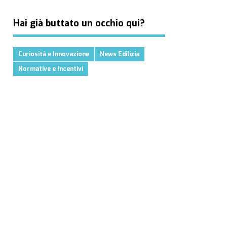
Hai già buttato un occhio qui?
Curiosità e Innovazione
News Edilizia
Normative e Incentivi