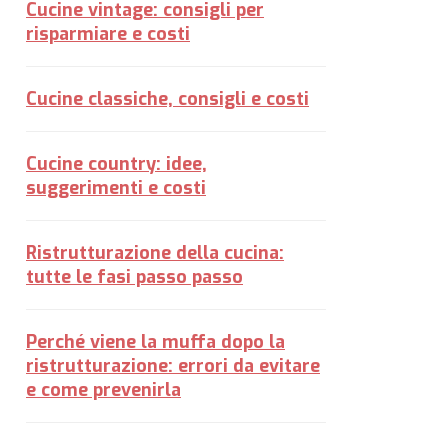
Cucine vintage: consigli per
risparmiare e costi
Cucine classiche, consigli e costi
Cucine country: idee,
suggerimenti e costi
Ristrutturazione della cucina:
tutte le fasi passo passo
Perché viene la muffa dopo la
ristrutturazione: errori da evitare
e come prevenirla