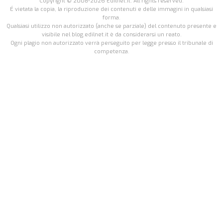
Copyright © 2008-2026 Edilnet.it. All rights reserved.
É vietata la copia, la riproduzione dei contenuti e delle immagini in qualsiasi
forma.
Qualsiasi utilizzo non autorizzato (anche se parziale) del contenuto presente e
visibile nel blog.edilnet.it è da considerarsi un reato.
Ogni plagio non autorizzato verrà perseguito per legge presso il tribunale di
competenza.