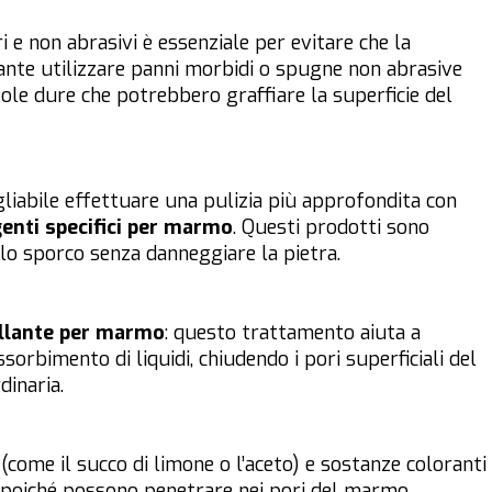
 e non abrasivi è essenziale per evitare che la
rtante utilizzare panni morbidi o spugne non abrasive
zole dure che potrebbero graffiare la superficie del
igliabile effettuare una pulizia più approfondita con
enti specifici per marmo
. Questi prodotti sono
lo sporco senza danneggiare la pietra.
illante per marmo
: questo trattamento aiuta a
sorbimento di liquidi, chiudendo i pori superficiali del
inaria.
(come il succo di limone o l’aceto) e sostanze coloranti
le, poiché possono penetrare nei pori del marmo,