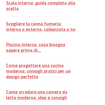
Scala interna: guida completa alla
scelta
Scegliere la canna fumaria:
interna o esterna, coibentata o no
Piscina interna: cosa bisogna
sapere prima di...
Come progettare una cucina
moderna: consigli pratici per un
design perfetto
Come arredare una camera da
letto moderna: idee e consigli