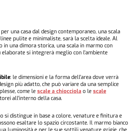
: per una casa dal design contemporaneo, una scala
nee pulite e minimaliste, sarà la scelta ideale. Al
 o in una dimora storica, una scala in marmo con
ù elaborate si integrerà meglio con l’ambiente
ibile
: le dimensioni e la forma dell’area dove verrà
 design più adatto, che può variare da una semplice
mplesse, come le
scale a chiocciola
o le
scale
orei all’interno della casa.
 si distingue in base a colore, venature e finitura e
ossono esaltare lo spazio circostante. Il marmo bianco
sua luminosità e per le sue sottili venature grigie, che