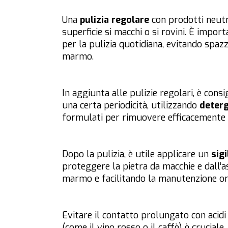
Una
pulizia regolare
con prodotti neutri
superficie si macchi o si rovini. È impo
per la pulizia quotidiana, evitando spaz
marmo.
In aggiunta alle pulizie regolari, è cons
una certa periodicità, utilizzando
deterg
formulati per rimuovere efficacemente 
Dopo la pulizia, è utile applicare un
sig
proteggere la pietra da macchie e dall’as
marmo e facilitando la manutenzione ord
Evitare il contatto prolungato con acidi 
(come il vino rosso o il caffè) è crucia