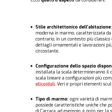
Ecco
quattro aspetti
da considerare:
Stile architettonico dell’abitazione
moderna in marmo, caratterizzata da li
contrario, in un contesto più classico
dettagli ornamentali e lavorazioni pi
circostante.
Configurazione dello spazio dispon
installata la scala determineranno il
scala lineare a configurazioni più co
elicoidali
. Veri e propri elementi scult
Tipo di marmo:
ogni varietà di marmo
possiede caratteristiche uniche che p
di Carrara, ad esempio, è noto per la 