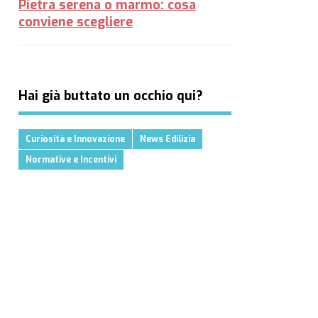
Pietra serena o marmo: cosa
conviene scegliere
Hai già buttato un occhio qui?
Curiosità e Innovazione
News Edilizia
Normative e Incentivi