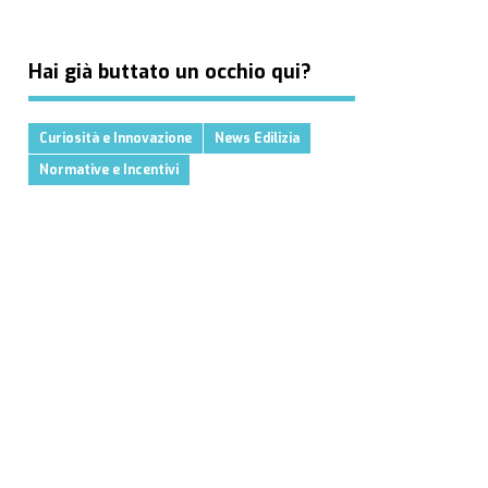
Hai già buttato un occhio qui?
Curiosità e Innovazione
News Edilizia
Normative e Incentivi