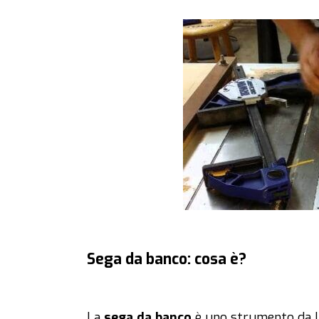
Sega da banco: cosa è?
La
sega da banco
è uno strumento da la