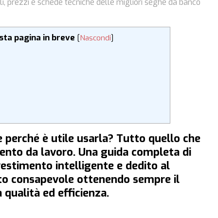
i, prezzi e schede tecniche delle migliori seghe da banco
esta pagina in breve
[
Nascondi
]
 perché è utile usarla? Tutto quello che
ento da lavoro. Una guida completa di
investimento intelligente e dedito al
to consapevole ottenendo sempre il
qualità ed efficienza.