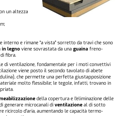
con un altezza
mm;
e interno e rimane “a vista” sorretto da travi che sono
 in legno
viene sovrastata da una
guaina
freno-
i fibra.
le di ventilazione, fondamentale per i moti convettivi
ntilazione viene posto il secondo tavolato di abete
dulina), che permette una perfetta giustapposizione
teriale molto flessibile; le tegole, infatti, trovano in
priata.
meabilizzazione
della copertura e l’eliminazione delle
 di generare microcanali di
ventilazione
al di sotto
e ricircolo d’aria, aumentando le capacità termo-