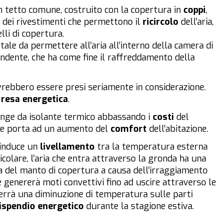
etto comune, costruito con la copertura in
coppi
,
a dei rivestimenti che permettono il
ricircolo
dell’aria,
elli di copertura.
 tale da permettere all’aria all’interno della camera di
ndente, che ha come fine il raffreddamento della
rebbero essere presi seriamente in considerazione.
a
resa energetica
.
 funge da isolante termico abbassando i
costi
del
e porta ad un aumento del
comfort
dell’abitazione.
 induce un
livellamento
tra la temperatura esterna
icolare, l’aria che entra attraverso la gronda ha una
a del manto di copertura a causa dell’irraggiamento
e genererà moti convettivi fino ad uscire attraverso le
terrà una diminuzione di temperatura sulle parti
ispendio
energetico
durante la stagione estiva.