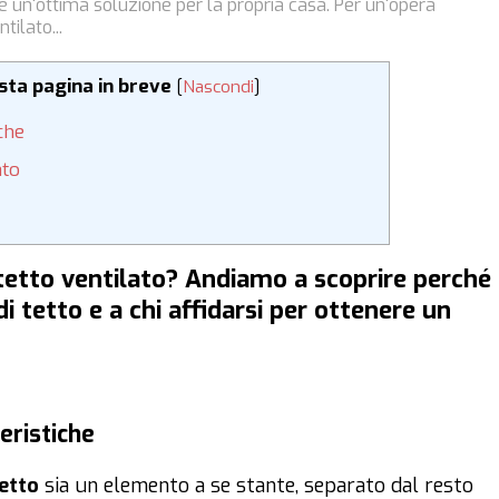
 è un'ottima soluzione per la propria casa. Per un'opera
ilato...
esta pagina in breve
[
Nascondi
]
iche
ato
tetto ventilato? Andiamo a scoprire perché
i tetto e a chi affidarsi per ottenere un
teristiche
etto
sia un elemento a se stante, separato dal resto