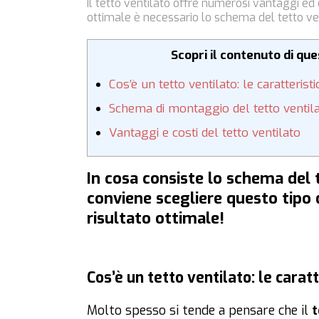
Il tetto ventilato offre numerosi vantaggi ed
ottimale è necessario lo schema del tetto vent
Scopri il contenuto di qu
Cos’è un tetto ventilato: le caratterist
Schema di montaggio del tetto ventil
Vantaggi e costi del tetto ventilato
In cosa consiste lo schema del 
conviene scegliere questo tipo d
risultato ottimale!
Cos’è un tetto ventilato: le carat
Molto spesso si tende a pensare che il
t