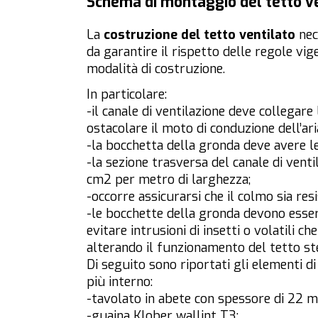
Schema di montaggio del tetto v
La
costruzione del tetto ventilato
nec
da garantire il rispetto delle regole vig
modalità di costruzione.
In particolare:
-il canale di ventilazione deve collegar
ostacolare il moto di conduzione dell’ari
-la bocchetta della gronda deve avere le
-la sezione trasversa del canale di vent
cm2 per metro di larghezza;
-occorre assicurarsi che il colmo sia resi
-le bocchette della gronda devono esser
evitare intrusioni di insetti o volatili 
alterando il funzionamento del tetto st
Di seguito sono riportati gli elementi di
più interno:
-tavolato in abete con spessore di 22 
-guaina Klober wallint T3;