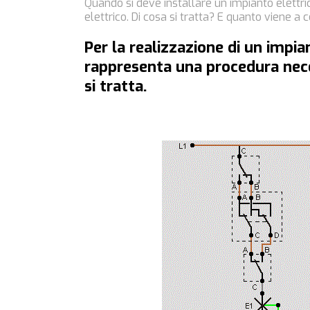
Quando si deve installare un impianto elett
elettrico. Di cosa si tratta? E quanto viene a 
Per la realizzazione di un impia
rappresenta una procedura nec
si tratta.