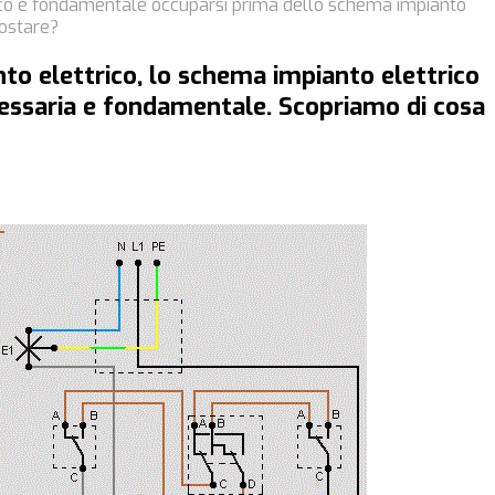
rico è fondamentale occuparsi prima dello schema impianto
costare?
nto elettrico, lo schema impianto elettrico
essaria e fondamentale. Scopriamo di cosa