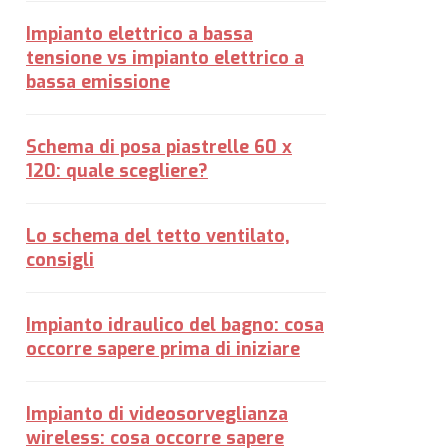
Impianto elettrico a bassa
tensione vs impianto elettrico a
bassa emissione
Schema di posa piastrelle 60 x
120: quale scegliere?
Lo schema del tetto ventilato,
consigli
Impianto idraulico del bagno: cosa
occorre sapere prima di iniziare
Impianto di videosorveglianza
wireless: cosa occorre sapere