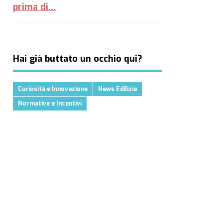
prima di...
Hai già buttato un occhio qui?
Curiosità e Innovazione
News Edilizia
Normative e Incentivi