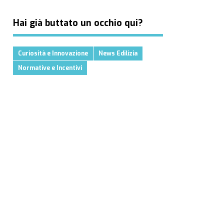
Hai già buttato un occhio qui?
Curiosità e Innovazione
News Edilizia
Normative e Incentivi