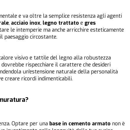
entale e va oltre la semplice resistenza agli agenti
rale
,
acciaio inox
,
legno trattato
e
gres
re le intemperie ma anche arricchire esteticamente
il paesaggio circostante.
calore visivo e tattile del legno alla robustezza
e dovrebbe rispecchiare il carattere che desideri
endendola un’estensione naturale della personalità
 creare ricordi indimenticabili.
 muratura?
tenza. Optare per una
base in cemento armato
non è