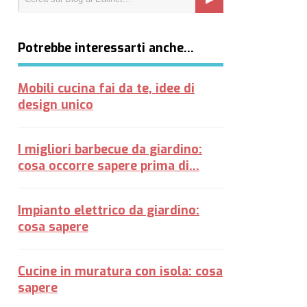
Potrebbe interessarti anche…
Mobili cucina fai da te, idee di
design unico
I migliori barbecue da giardino:
cosa occorre sapere prima di...
Impianto elettrico da giardino:
cosa sapere
Cucine in muratura con isola: cosa
sapere