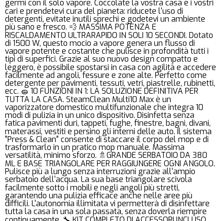
germi con il solo vapore. Coccolate la vostra casa e i vostri
cari e prendetevi cura del pianeta: riducete l'uso di
detergenti, evitate inutili sprechi e godetevi un ambiente
più sano e fresco. 💨 MASSIMA POTENZA E
RISCALDAMENTO ULTRARAPIDO IN SOLI 10 SECONDI. Dotato
di 1500 W, questo mocio a vapore genera un flusso di
vapore potente e costante che pulisce in profondità tutti i
tipi di superfici. Grazie al suo nuovo design compatto e
leggero, è possibile spostarsi in casa con agilità e accedere
facilmente ad angoli, fessure e zone alte. Perfetto come
detergente per pavimenti, tessuti, vetri, piastrelle, rubinetti,
ecc. 🧽 10 FUNZIONI IN 1: LA SOLUZIONE DEFINITIVA PER
TUTTA LA CASA. SteamClean Multi10 Max è un
vaporizzatore domestico multifunzionale che integra 10
modi di pulizia in un unico dispositivo. Disinfetta senza
fatica pavimenti duri, tappeti, fughe, finestre, bagni, divani,
materassi, vestiti e persino gli interni delle auto. Il sistema
"Press & Clean" consente di staccare il corpo del mop e di
trasformarlo in un pratico mop manuale. Massima
versatilità, minimo sforzo. 🚿GRANDE SERBATOIO DA 380
ML E BASE TRIANGOLARE PER RAGGIUNGERE OGNI ANGOLO.
Pulisce più a lungo senza interruzioni grazie all'ampio
serbatoio dell'acqua. La sua base triangolare scivola
facilmente sotto i mobili e negli angoli più stretti,
garantendo una pulizia efficace anche nelle aree più
difficili. L'autonomia illimitata vi permetterà di disinfettare
tutta la casa in una sola passata, senza doverla riempire
continuamente. 🔧 KIT COMPLETO DI ACCESSORI INCLUSO