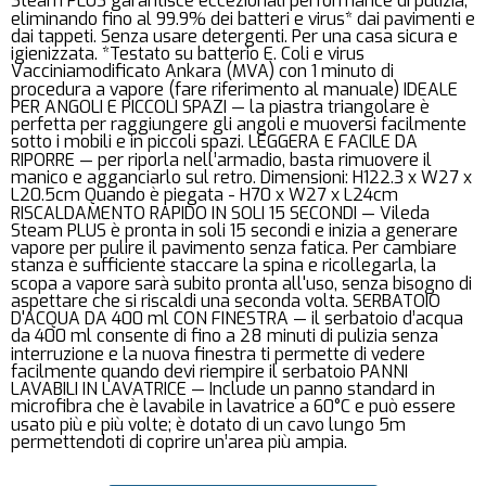
Steam PLUS garantisce eccezionali performance di pulizia,
eliminando fino al 99.9% dei batteri e virus* dai pavimenti e
dai tappeti. Senza usare detergenti. Per una casa sicura e
igienizzata. *Testato su batterio E. Coli e virus
Vacciniamodificato Ankara (MVA) con 1 minuto di
procedura a vapore (fare riferimento al manuale) IDEALE
PER ANGOLI E PICCOLI SPAZI — la piastra triangolare è
perfetta per raggiungere gli angoli e muoversi facilmente
sotto i mobili e in piccoli spazi. LEGGERA E FACILE DA
RIPORRE — per riporla nell’armadio, basta rimuovere il
manico e agganciarlo sul retro. Dimensioni: H122.3 x W27 x
L20.5cm Quando è piegata - H70 x W27 x L24cm
RISCALDAMENTO RAPIDO IN SOLI 15 SECONDI — Vileda
Steam PLUS è pronta in soli 15 secondi e inizia a generare
vapore per pulire il pavimento senza fatica. Per cambiare
stanza è sufficiente staccare la spina e ricollegarla, la
scopa a vapore sarà subito pronta all'uso, senza bisogno di
aspettare che si riscaldi una seconda volta. SERBATOIO
D'ACQUA DA 400 ml CON FINESTRA — il serbatoio d’acqua
da 400 ml consente di fino a 28 minuti di pulizia senza
interruzione e la nuova finestra ti permette di vedere
facilmente quando devi riempire il serbatoio PANNI
LAVABILI IN LAVATRICE — Include un panno standard in
microfibra che è lavabile in lavatrice a 60°C e può essere
usato più e più volte; è dotato di un cavo lungo 5m
permettendoti di coprire un’area più ampia.