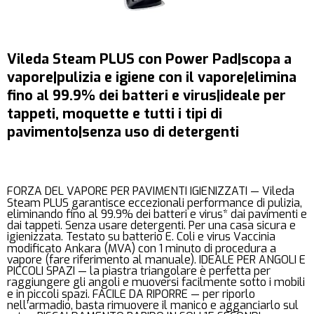
Vileda Steam PLUS con Power Pad|scopa a
vapore|pulizia e igiene con il vapore|elimina
fino al 99.9% dei batteri e virus|ideale per
tappeti, moquette e tutti i tipi di
pavimento|senza uso di detergenti
FORZA DEL VAPORE PER PAVIMENTI IGIENIZZATI — Vileda
Steam PLUS garantisce eccezionali performance di pulizia,
eliminando fino al 99.9% dei batteri e virus* dai pavimenti e
dai tappeti. Senza usare detergenti. Per una casa sicura e
igienizzata. Testato su batterio E. Coli e virus Vaccinia
modificato Ankara (MVA) con 1 minuto di procedura a
vapore (fare riferimento al manuale). IDEALE PER ANGOLI E
PICCOLI SPAZI — la piastra triangolare è perfetta per
raggiungere gli angoli e muoversi facilmente sotto i mobili
e in piccoli spazi. FACILE DA RIPORRE — per riporlo
nell’armadio, basta rimuovere il manico e agganciarlo sul