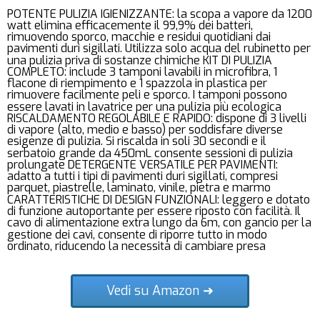
POTENTE PULIZIA IGIENIZZANTE: la scopa a vapore da 1200
watt elimina efficacemente il 99,9% dei batteri,
rimuovendo sporco, macchie e residui quotidiani dai
pavimenti duri sigillati. Utilizza solo acqua del rubinetto per
una pulizia priva di sostanze chimiche KIT DI PULIZIA
COMPLETO: include 3 tamponi lavabili in microfibra, 1
flacone di riempimento e 1 spazzola in plastica per
rimuovere facilmente peli e sporco. I tamponi possono
essere lavati in lavatrice per una pulizia più ecologica
RISCALDAMENTO REGOLABILE E RAPIDO: dispone di 3 livelli
di vapore (alto, medio e basso) per soddisfare diverse
esigenze di pulizia. Si riscalda in soli 30 secondi e il
serbatoio grande da 450mL consente sessioni di pulizia
prolungate DETERGENTE VERSATILE PER PAVIMENTI:
adatto a tutti i tipi di pavimenti duri sigillati, compresi
parquet, piastrelle, laminato, vinile, pietra e marmo
CARATTERISTICHE DI DESIGN FUNZIONALI: leggero e dotato
di funzione autoportante per essere riposto con facilità. Il
cavo di alimentazione extra lungo da 6m, con gancio per la
gestione dei cavi, consente di riporre tutto in modo
ordinato, riducendo la necessità di cambiare presa
Vedi su Amazon ➜