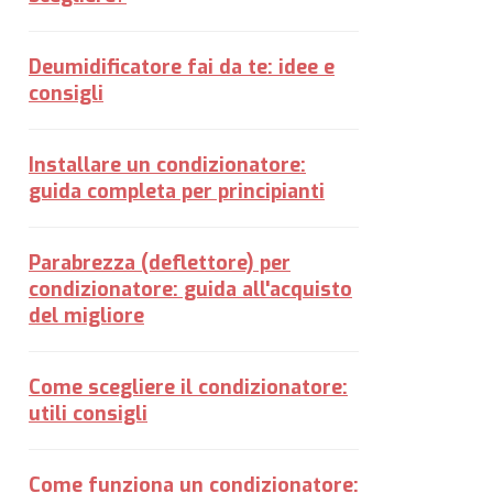
Deumidificatore fai da te: idee e
consigli
Installare un condizionatore:
guida completa per principianti
Parabrezza (deflettore) per
condizionatore: guida all'acquisto
del migliore
Come scegliere il condizionatore:
utili consigli
Come funziona un condizionatore: