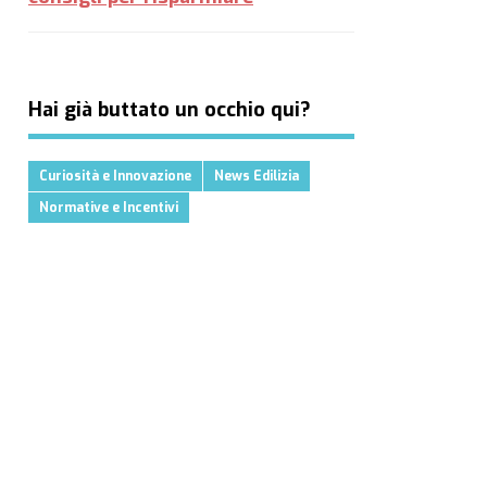
Hai già buttato un occhio qui?
Curiosità e Innovazione
News Edilizia
Normative e Incentivi