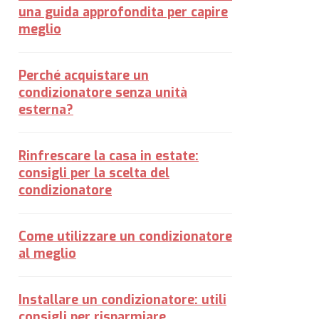
una guida approfondita per capire
meglio
Perché acquistare un
condizionatore senza unità
esterna?
Rinfrescare la casa in estate:
consigli per la scelta del
condizionatore
Come utilizzare un condizionatore
al meglio
Installare un condizionatore: utili
consigli per risparmiare