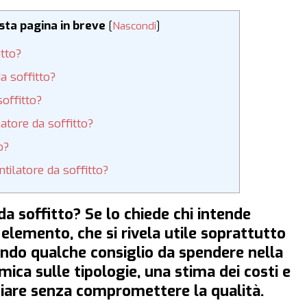
esta pagina in breve
[
Nascondi
]
tto?
a soffitto?
offitto?
atore da soffitto?
o?
tilatore da soffitto?
da soffitto? Se lo chiede chi intende
elemento, che si rivela utile soprattutto
endo qualche consiglio da spendere nella
ica sulle tipologie, una stima dei costi e
miare senza compromettere la qualità.