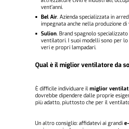
attrezzature civili e industriali, occ
vent’anni.
Bel Air
. Azienda specializzata in arre
impegnata anche nella produzione di ven
Sulion
. Brand spagnolo specializzato 
ventilatori. I suoi modelli sono per l
veri e propri lampadari.
Qual è il miglior ventilatore da so
È difficile individuare il
miglior ventilat
dovrebbe dipendere dalle proprie esigenze
più
adatto
, piuttosto che per il ventila
Un altro consiglio: affidatevi ai grandi
e