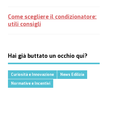
Come scegliere il condizionatore:
utili consigli
Hai già buttato un occhio qui?
Curiosità e Innovazione
News Edilizia
Normative e Incentivi