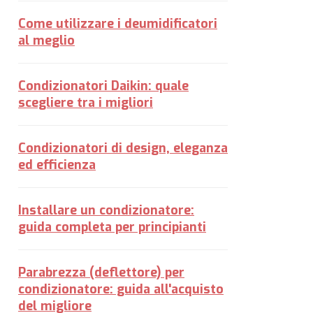
Come utilizzare i deumidificatori
al meglio
Condizionatori Daikin: quale
scegliere tra i migliori
Condizionatori di design, eleganza
ed efficienza
Installare un condizionatore:
guida completa per principianti
Parabrezza (deflettore) per
condizionatore: guida all'acquisto
del migliore