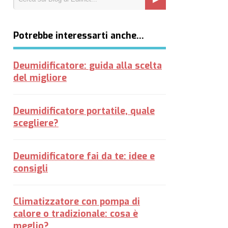
Potrebbe interessarti anche…
Deumidificatore: guida alla scelta
del migliore
Deumidificatore portatile, quale
scegliere?
Deumidificatore fai da te: idee e
consigli
Climatizzatore con pompa di
calore o tradizionale: cosa è
meglio?