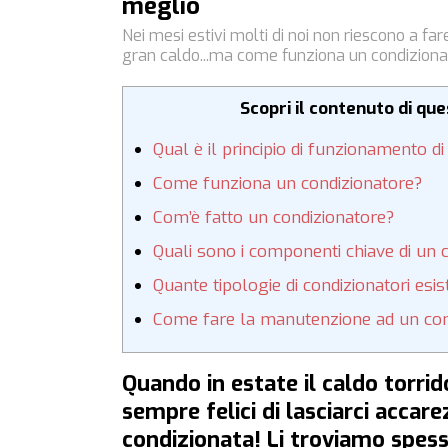
meglio
Nei mesi estivi molti di noi non riescono a fa
gran caldo...ma come funziona un condizion
Scopri il contenuto di qu
Qual è il principio di funzionamento d
Come funziona un condizionatore?
Com’è fatto un condizionatore?
Quali sono i componenti chiave di un 
Quante tipologie di condizionatori esi
Come fare la manutenzione ad un con
Quando in estate il caldo torri
sempre felici di lasciarci accare
condizionata! Li troviamo spess