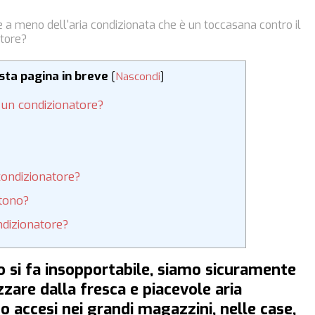
re a meno dell'aria condizionata che è un toccasana contro il
atore?
esta pagina in breve
[
Nascondi
]
i un condizionatore?
condizionatore?
stono?
dizionatore?
do si fa insopportabile, siamo sicuramente
zzare dalla fresca e piacevole aria
o accesi nei grandi magazzini, nelle case,