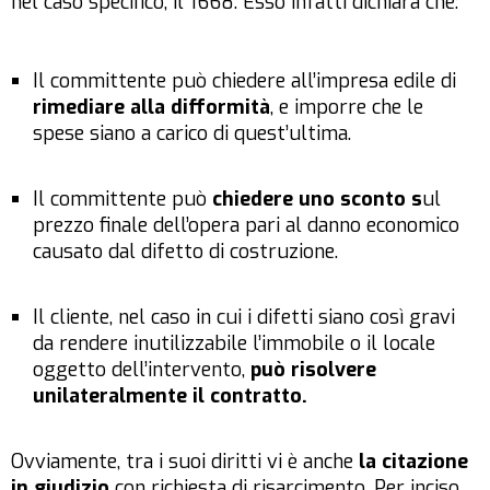
nel caso specifico, il 1668. Esso infatti dichiara che:
Il committente può chiedere all’impresa edile di
rimediare alla difformità
, e imporre che le
spese siano a carico di quest’ultima.
Il committente può
chiedere uno sconto s
ul
prezzo finale dell’opera pari al danno economico
causato dal difetto di costruzione.
Il cliente, nel caso in cui i difetti siano così gravi
da rendere inutilizzabile l’immobile o il locale
oggetto dell’intervento,
può risolvere
unilateralmente il contratto.
Ovviamente, tra i suoi diritti vi è anche
la citazione
in giudizio
con richiesta di risarcimento. Per inciso,