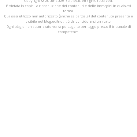
Copyright © 2008-2026 Edilnet.it. All rights reserved.
É vietata la copia, la riproduzione dei contenuti e delle immagini in qualsiasi
forma.
Qualsiasi utilizzo non autorizzato (anche se parziale) del contenuto presente e
visibile nel blog.edilnet.it è da considerarsi un reato.
Ogni plagio non autorizzato verrà perseguito per legge presso il tribunale di
competenza.