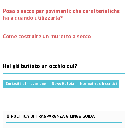
Posa a secco per pavimenti: che caratteristiche
ha e quando utilizzarla?
Come costruire un muretto a secco
Hai già buttato un occhio qui?
Curiosità e Innovazione
News Edilizia
Normative e Incentivi
📄 POLITICA DI TRASPARENZA E LINEE GUIDA