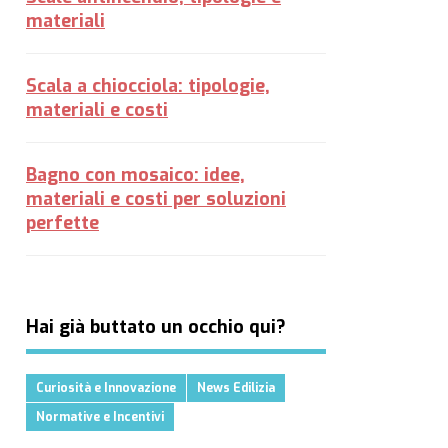
materiali
Scala a chiocciola: tipologie,
materiali e costi
Bagno con mosaico: idee,
materiali e costi per soluzioni
perfette
Hai già buttato un occhio qui?
Curiosità e Innovazione
News Edilizia
Normative e Incentivi