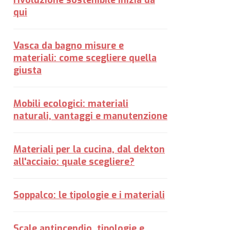
rivoluzione sostenibile inizia da
qui
Vasca da bagno misure e
materiali: come scegliere quella
giusta
Mobili ecologici: materiali
naturali, vantaggi e manutenzione
Materiali per la cucina, dal dekton
all'acciaio: quale scegliere?
Soppalco: le tipologie e i materiali
Scale antincendio, tipologie e