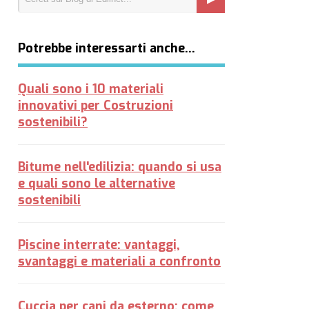
Potrebbe interessarti anche…
Quali sono i 10 materiali
innovativi per Costruzioni
sostenibili?
Bitume nell'edilizia: quando si usa
e quali sono le alternative
sostenibili
Piscine interrate: vantaggi,
svantaggi e materiali a confronto
Cuccia per cani da esterno: come