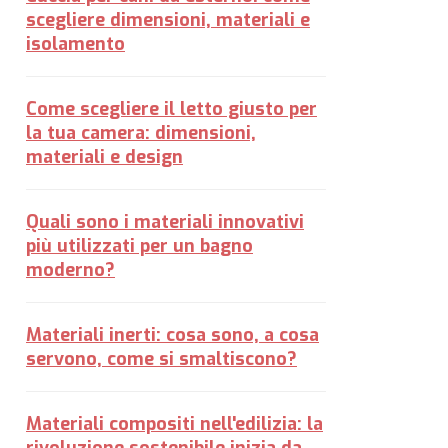
scegliere dimensioni, materiali e
isolamento
Come scegliere il letto giusto per
la tua camera: dimensioni,
materiali e design
Quali sono i materiali innovativi
più utilizzati per un bagno
moderno?
Materiali inerti: cosa sono, a cosa
servono, come si smaltiscono?
Materiali compositi nell'edilizia: la