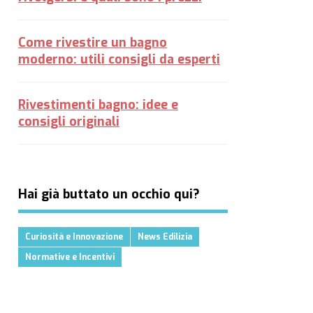
Come rivestire un bagno
moderno: utili consigli da esperti
Rivestimenti bagno: idee e
consigli originali
Hai già buttato un occhio qui?
Curiosità e Innovazione
News Edilizia
Normative e Incentivi