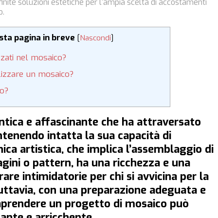
inite soluzioni estetiche per l'ampia scelta di accostamenti
o.
esta pagina in breve
[
Nascondi
]
zzati nel mosaico?
alizzare un mosaico?
co?
ntica e affascinante che ha attraversato
ntenendo intatta la sua capacità di
nica artistica, che implica l’assemblaggio di
gini o pattern, ha una ricchezza e una
e intimidatorie per chi si avvicina per la
ttavia, con una preparazione adeguata e
aprendere un progetto di mosaico può
cante e arricchente.