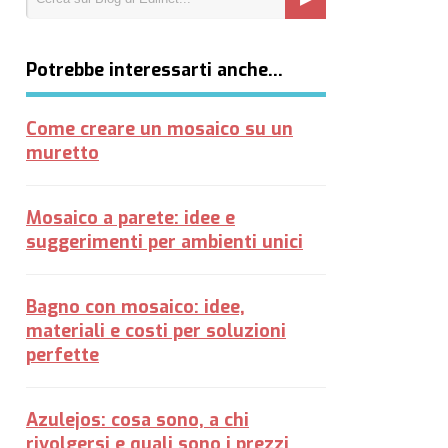
Potrebbe interessarti anche…
Come creare un mosaico su un
muretto
Mosaico a parete: idee e
suggerimenti per ambienti unici
Bagno con mosaico: idee,
materiali e costi per soluzioni
perfette
Azulejos: cosa sono, a chi
rivolgersi e quali sono i prezzi