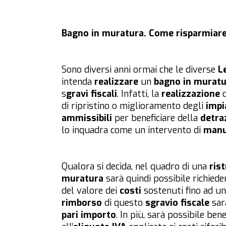
Bagno in muratura. Come risparmiare g
Sono diversi anni ormai che le diverse
L
intenda
realizzare
un
bagno in muratu
s
gravi fiscali
. Infatti, la
realizzazione
d
di ripristino o miglioramento degli
impi
ammissibili
per beneficiare della
detra
lo inquadra come un intervento di
manu
Qualora si decida, nel quadro di una
ris
muratura
sarà quindi possibile richied
del valore dei
costi
sostenuti fino ad u
rimborso
di questo
sgravio fiscale
sarà
pari importo
. In più, sarà possibile ben