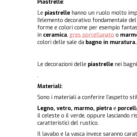
Piastrelle
:
Le
piastrelle
hanno un ruolo molto impor
l’elemento decorativo fondamentale de
forme e colori come per esempio fantasie 
in
ceramica
,
gres porcellanato
o
marm
colori delle sale da
bagno in muratura.
Le decorazioni delle
piastrelle
nei bagni
.
Materiali:
Sono i materiali a conferire l’aspetto sti
Legno, vetro, marmo, pietra
e
porcell
il celeste o il verde, oppure lasciando ri
caratteristici del rustico.
Il lavabo e la vasca invece saranno caratt