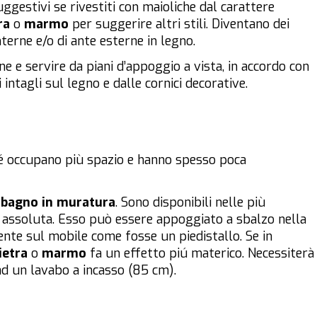
ggestivi se rivestiti con maioliche dal carattere
ra
o
marmo
per suggerire altri stili. Diventano dei
terne e/o di ante esterne in legno.
 e servire da piani d’appoggio a vista, in accordo con
 intagli sul legno e dalle cornici decorative.
é occupano più spazio e hanno spesso poca
l
bagno in muratura
. Sono disponibili nelle più
ca assoluta. Esso può essere appoggiato a sbalzo nella
te sul mobile come fosse un piedistallo. Se in
ietra
o
marmo
fa un effetto piú materico. Necessiterà
ad un lavabo a incasso (85 cm).