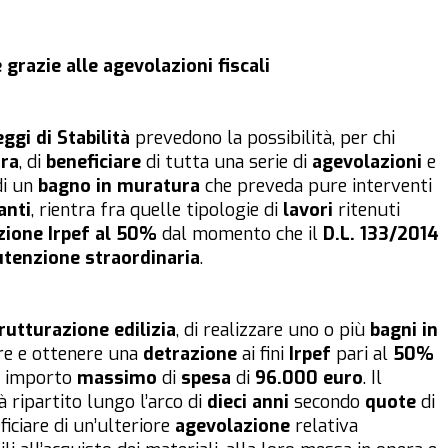
razie alle agevolazioni fiscali
eggi di Stabilità
prevedono la possibilità, per chi
ra
, di
beneficiare
di tutta una serie di
agevolazioni
e
i un
bagno in muratura
che preveda pure interventi
anti
, rientra fra quelle tipologie di
lavori
ritenuti
zione Irpef al 50%
dal momento che il
D.L. 133/2014
tenzione straordinaria
.
trutturazione edilizia
, di realizzare uno o più
bagni in
ere e ottenere una
detrazione
ai fini
Irpef
pari al
50%
n importo
massimo
di
spesa
di
96.000 euro
. Il
 ripartito lungo l’arco di
dieci anni
secondo
quote
di
eficiare di un’ulteriore
agevolazione
relativa