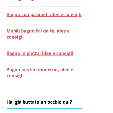
Bagno con parquet: idee e consigli
Mobili bagno fai da te, idee e
consigli
Bagno in pietra: idee e consigli
Bagno in stile moderno, idee e
consigli
Hai già buttato un occhio qui?