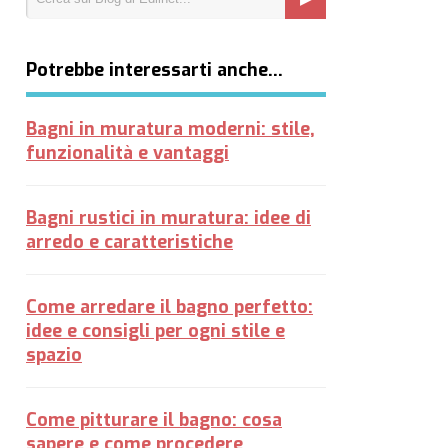
Potrebbe interessarti anche…
Bagni in muratura moderni: stile,
funzionalità e vantaggi
Bagni rustici in muratura: idee di
arredo e caratteristiche
Come arredare il bagno perfetto:
idee e consigli per ogni stile e
spazio
Come pitturare il bagno: cosa
sapere e come procedere