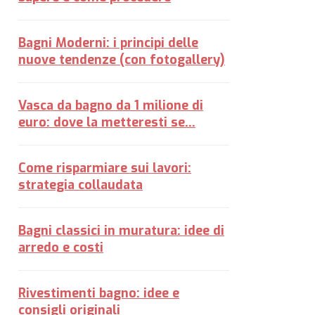
Bagni Moderni: i principi delle
nuove tendenze (con fotogallery)
Vasca da bagno da 1 milione di
euro: dove la metteresti se...
Come risparmiare sui lavori:
strategia collaudata
Bagni classici in muratura: idee di
arredo e costi
Rivestimenti bagno: idee e
consigli originali