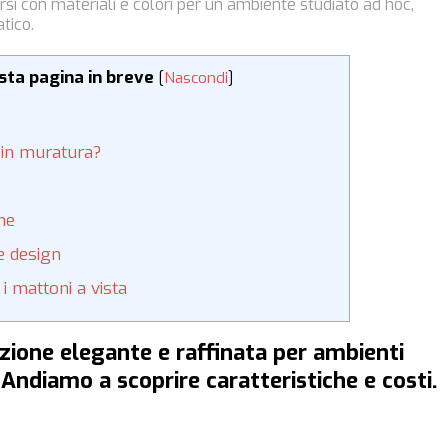
irsi con materiali e colori per un ambiente studiato ad hoc,
tico.
esta pagina in breve
[
Nascondi
]
 in muratura?
one
e design
i mattoni a vista
zione elegante e raffinata per ambienti
Andiamo a scoprire caratteristiche e costi.