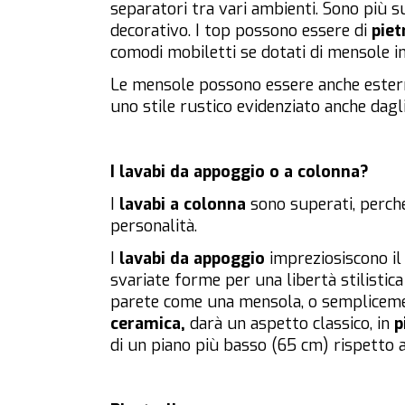
separatori tra vari ambienti. Sono più su
decorativo. I top possono essere di
piet
comodi mobiletti se dotati di mensole in
Le mensole possono essere anche esterne
uno stile rustico evidenziato anche dagli
I lavabi da appoggio o a colonna?
I
lavabi a colonna
sono superati, perch
personalità.
I
lavabi da appoggio
impreziosiscono i
svariate forme per una libertà stilisti
parete come una mensola, o semplicemen
ceramica,
darà un aspetto classico, in
p
di un piano più basso (65 cm) rispetto 