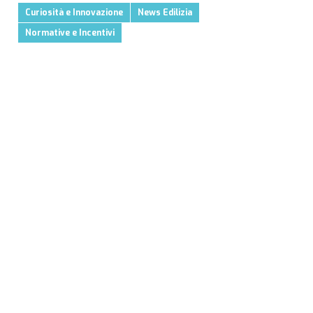
Curiosità e Innovazione
News Edilizia
Normative e Incentivi