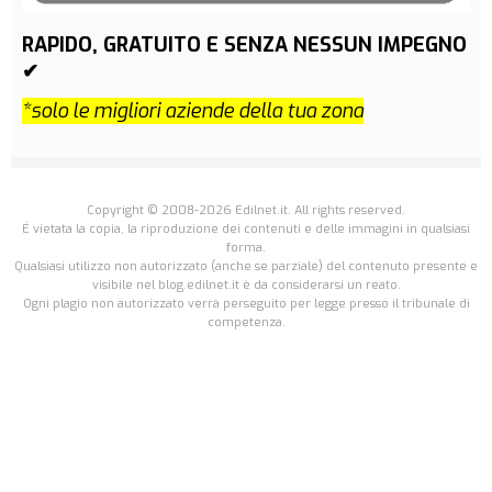
RAPIDO, GRATUITO E SENZA NESSUN IMPEGNO
✔
*solo le migliori aziende della tua zona
Copyright © 2008-2026 Edilnet.it. All rights reserved.
É vietata la copia, la riproduzione dei contenuti e delle immagini in qualsiasi
forma.
Qualsiasi utilizzo non autorizzato (anche se parziale) del contenuto presente e
visibile nel blog.edilnet.it è da considerarsi un reato.
Ogni plagio non autorizzato verrà perseguito per legge presso il tribunale di
competenza.