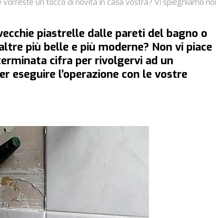
e vorreste un tocco di novità in casa vostra? Vi spieghiamo noi
ecchie piastrelle dalle pareti del bagno o
 altre più belle e più moderne? Non vi piace
erminata cifra per rivolgervi ad un
ter eseguire l’operazione con le vostre