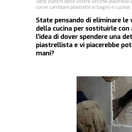
Siete stanchi delle vostre vecchie piastrelle 
come cambiare piastrelle in bagno e cucina!
State pensando di eliminare le v
della cucina per sostituirle con
l’idea di dover spendere una det
piastrellista e vi piacerebbe po
mani?