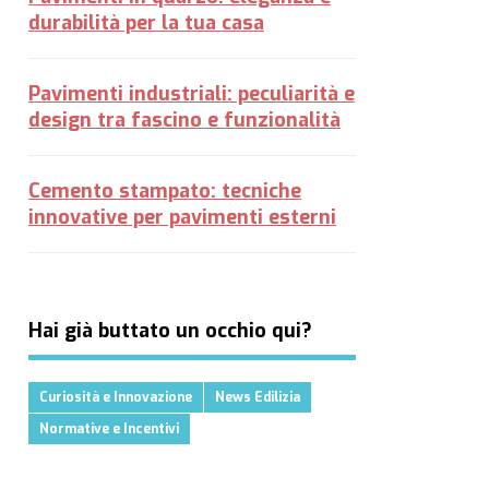
durabilità per la tua casa
Pavimenti industriali: peculiarità e
design tra fascino e funzionalità
Cemento stampato: tecniche
innovative per pavimenti esterni
Hai già buttato un occhio qui?
Curiosità e Innovazione
News Edilizia
Normative e Incentivi