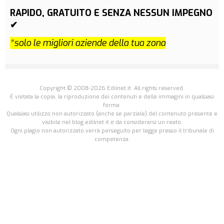
RAPIDO, GRATUITO E SENZA NESSUN IMPEGNO
✔
*solo le migliori aziende della tua zona
Copyright © 2008-2026 Edilnet.it. All rights reserved.
É vietata la copia, la riproduzione dei contenuti e delle immagini in qualsiasi
forma.
Qualsiasi utilizzo non autorizzato (anche se parziale) del contenuto presente e
visibile nel blog.edilnet.it è da considerarsi un reato.
Ogni plagio non autorizzato verrà perseguito per legge presso il tribunale di
competenza.