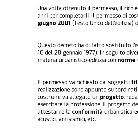
Una volta ottenuto il permesso, il richie
anni per completarli. Il permesso di cos
giugno 2001
(Testo Unico dell’edilizia)
Questo decreto ha di fatto sostituito l’i
10 del 28 gennaio 1977). In seguito dive
materia urbanistico-edilizia con
norme
t
Il permesso va richiesto dai soggetti
ti
realizzazione sono appunto subordinati a
costruire va allegato un
progetto
, red
esercitare la professione. Il progetto d
attestarne la
conformità
urbanistica-edi
acustici, antisismici, etc.