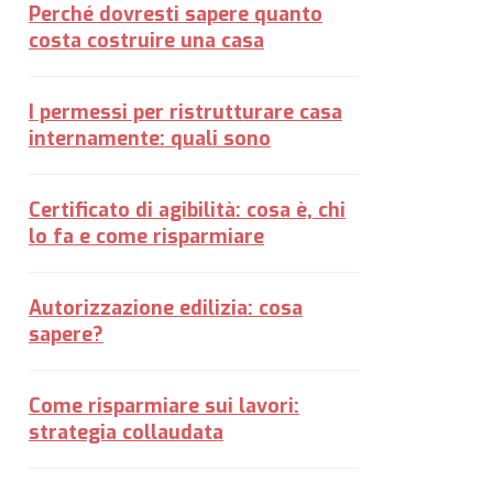
Perché dovresti sapere quanto
costa costruire una casa
I permessi per ristrutturare casa
internamente: quali sono
Certificato di agibilità: cosa è, chi
lo fa e come risparmiare
Autorizzazione edilizia: cosa
sapere?
Come risparmiare sui lavori:
strategia collaudata