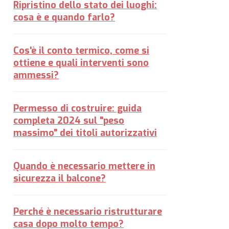
Ripristino dello stato dei luoghi:
cosa è e quando farlo?
Cos'è il conto termico, come si
ottiene e quali interventi sono
ammessi?
Permesso di costruire: guida
completa 2024 sul "peso
massimo" dei titoli autorizzativi
Quando è necessario mettere in
sicurezza il balcone?
Perché è necessario ristrutturare
casa dopo molto tempo?