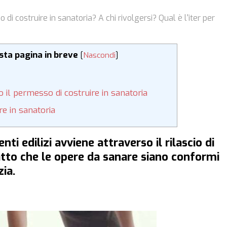
di costruire in sanatoria? A chi rivolgersi? Qual è l'iter per
esta pagina in breve
[
Nascondi
]
 il permesso di costruire in sanatoria
re in sanatoria
nti edilizi avviene attraverso il rilascio di
atto che le opere da sanare siano conformi
zia.