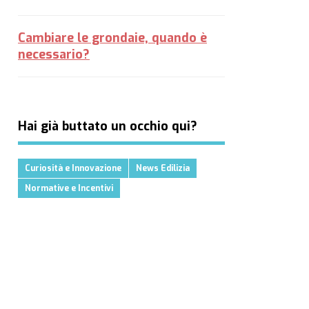
Cambiare le grondaie, quando è
necessario?
Hai già buttato un occhio qui?
Curiosità e Innovazione
News Edilizia
Normative e Incentivi