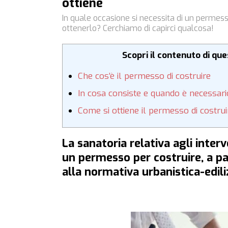
ottiene
In quale occasione si necessita di un permesso 
ottenerlo? Cerchiamo di capirci qualcosa!
Scopri il contenuto di qu
Che cos’è il permesso di costruire
In cosa consiste e quando è necessario
Come si ottiene il permesso di costrui
La sanatoria relativa agli interve
un permesso per costruire, a p
alla normativa urbanistica-edili