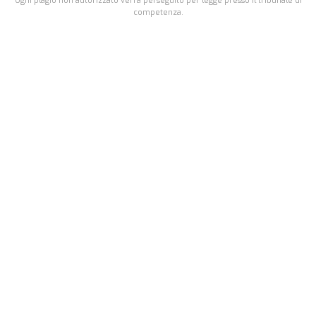
Ogni plagio non autorizzato verrà perseguito per legge presso il tribunale di
competenza.