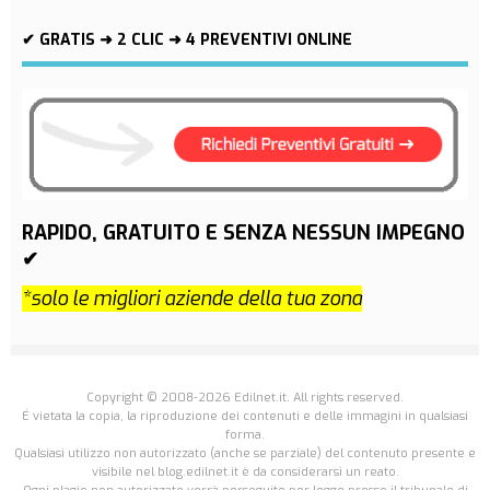
✔ GRATIS ➜ 2 CLIC ➜ 4 PREVENTIVI ONLINE
RAPIDO, GRATUITO E SENZA NESSUN IMPEGNO
✔
*solo le migliori aziende della tua zona
Copyright © 2008-2026 Edilnet.it. All rights reserved.
É vietata la copia, la riproduzione dei contenuti e delle immagini in qualsiasi
forma.
Qualsiasi utilizzo non autorizzato (anche se parziale) del contenuto presente e
visibile nel blog.edilnet.it è da considerarsi un reato.