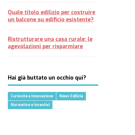
Quale titolo edilizio per costruire
un balcone su edificio esistente?
Ristrutturare una casa rurale: le
agevolazioni per risparmiare
Hai già buttato un occhio qui?
Curiosità e Innovazione
News Edilizia
Normative e Incentivi