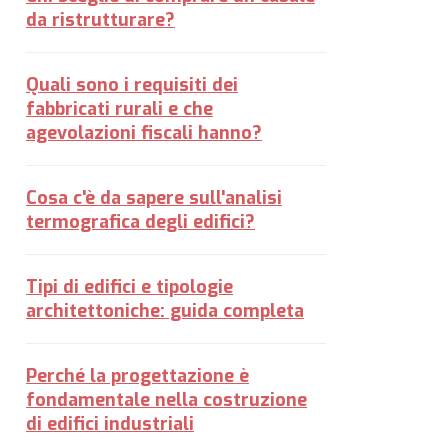
da ristrutturare?
Quali sono i requisiti dei
fabbricati rurali e che
agevolazioni fiscali hanno?
Cosa c'è da sapere sull'analisi
termografica degli edifici?
Tipi di edifici e tipologie
architettoniche: guida completa
Perché la progettazione è
fondamentale nella costruzione
di edifici industriali