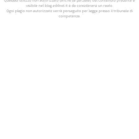
Qualsiasi utilizzo non autorizzato (anche se parziale) del contenuto presente e
visibile nel blog.edilnet.it è da considerarsi un reato.
Ogni plagio non autorizzato verrà perseguito per legge presso il tribunale di
competenza.