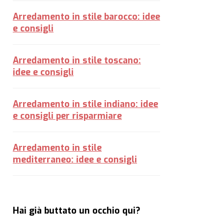
Arredamento in stile barocco: idee
e consigli
Arredamento in stile toscano:
idee e consigli
Arredamento in stile indiano: idee
e consigli per risparmiare
Arredamento in stile
mediterraneo: idee e consigli
Hai già buttato un occhio qui?