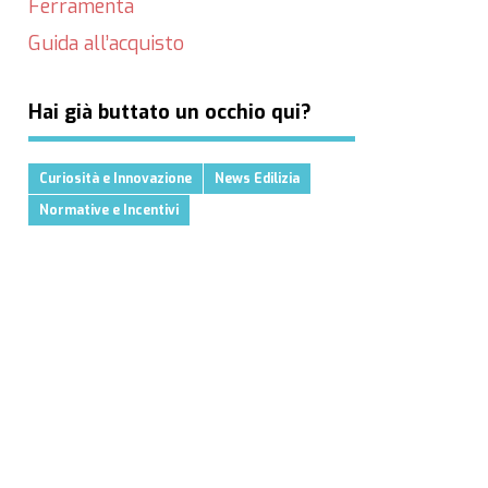
Ferramenta
Guida all’acquisto
Hai già buttato un occhio qui?
Curiosità e Innovazione
News Edilizia
Normative e Incentivi