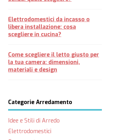
Elettrodomestici da incasso o
libera installazione: cosa
scegliere in cucina?
Come scegliere il letto giusto per
la tua camera: dimensioni,
materiali e design
Categorie Arredamento
Idee e Stili di Arredo
Elettrodomestici