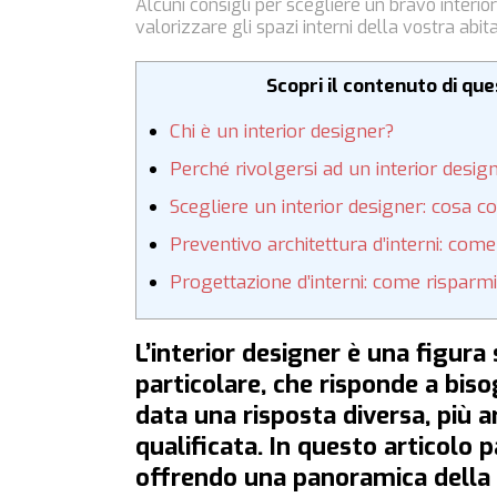
Alcuni consigli per scegliere un bravo interio
valorizzare gli spazi interni della vostra abit
Scopri il contenuto di qu
Chi è un interior designer?
Perché rivolgersi ad un interior desig
Scegliere un interior designer: cosa c
Preventivo architettura d’interni: com
Progettazione d’interni: come risparm
L’interior designer è una figura
particolare, che risponde a biso
data una risposta diversa, più 
qualificata. In questo articolo p
offrendo una panoramica della 