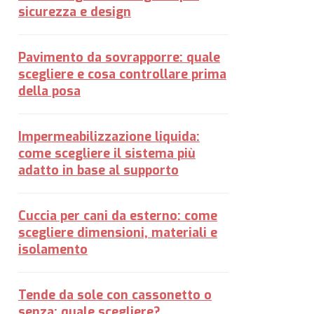
sicurezza e design
Pavimento da sovrapporre: quale
scegliere e cosa controllare prima
della posa
Impermeabilizzazione liquida:
come scegliere il sistema più
adatto in base al supporto
Cuccia per cani da esterno: come
scegliere dimensioni, materiali e
isolamento
Tende da sole con cassonetto o
senza: quale scegliere?