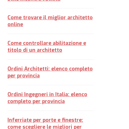
Come trovare il miglior architetto
online
Come controllare abilitazione e
titolo di un architetto
Ordini Architetti: elenco completo
per provincia
Ordini Ingegneri in Italia: elenco
completo per provincia
Inferriate per porte e finestre:
come scegliere le migliori per