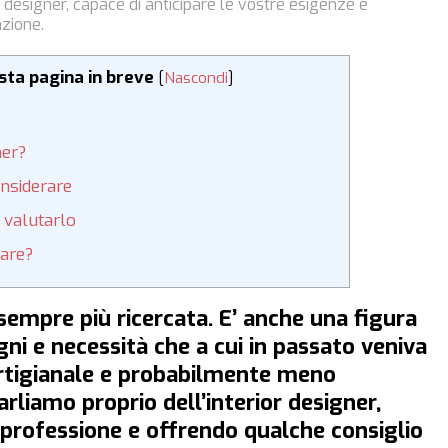
r designer, capace di anticipare le vostre esigenze e
azione.
esta pagina in breve
[
Nascondi
]
ner?
onsiderare
e valutarlo
iare?
 sempre più ricercata. E’ anche una figura
gni e necessità che a cui in passato veniva
artigianale e probabilmente meno
arliamo proprio dell’interior designer,
professione e offrendo qualche consiglio