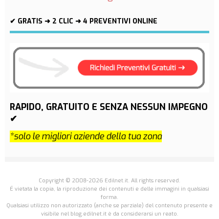
✔ GRATIS ➜ 2 CLIC ➜ 4 PREVENTIVI ONLINE
RAPIDO, GRATUITO E SENZA NESSUN IMPEGNO
✔
*solo le migliori aziende della tua zona
Copyright © 2008-2026 Edilnet.it. All rights reserved.
É vietata la copia, la riproduzione dei contenuti e delle immagini in qualsiasi
forma.
Qualsiasi utilizzo non autorizzato (anche se parziale) del contenuto presente e
visibile nel blog.edilnet.it è da considerarsi un reato.