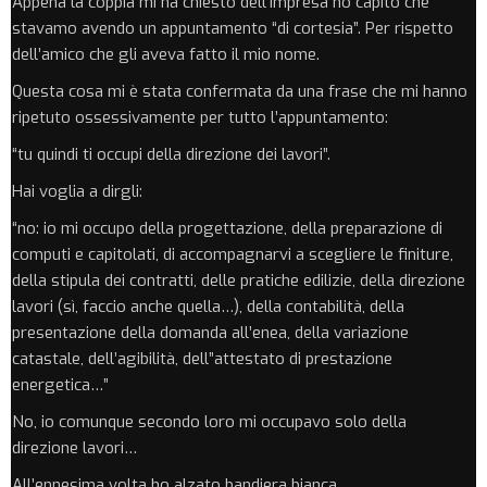
Appena la coppia mi ha chiesto dell’impresa ho capito che
stavamo avendo un appuntamento “di cortesia”. Per rispetto
dell’amico che gli aveva fatto il mio nome.
Questa cosa mi è stata confermata da una frase che mi hanno
ripetuto ossessivamente per tutto l’appuntamento:
“tu quindi ti occupi della direzione dei lavori”.
Hai voglia a dirgli:
“no: io mi occupo della progettazione, della preparazione di
computi e capitolati, di accompagnarvi a scegliere le finiture,
della stipula dei contratti, delle pratiche edilizie, della direzione
lavori (sì, faccio anche quella…), della contabilità, della
presentazione della domanda all’enea, della variazione
catastale, dell’agibilità, dell”attestato di prestazione
energetica…”
No, io comunque secondo loro mi occupavo solo della
direzione lavori…
All’ennesima volta ho alzato bandiera bianca.