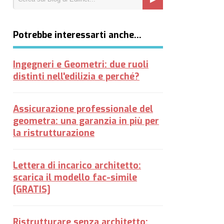
Potrebbe interessarti anche…
Ingegneri e Geometri: due ruoli
distinti nell'edilizia e perché?
Assicurazione professionale del
geometra: una garanzia in più per
la ristrutturazione
Lettera di incarico architetto:
scarica il modello fac-simile
[GRATIS]
Ristrutturare senza architetto: