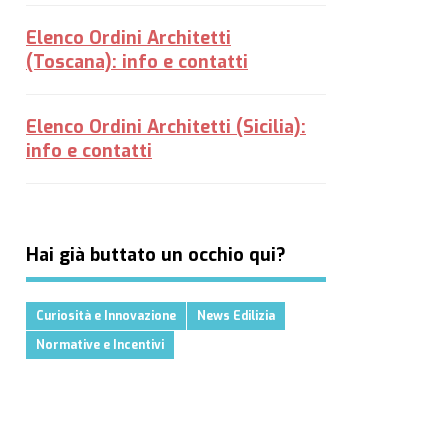
Elenco Ordini Architetti
(Toscana): info e contatti
Elenco Ordini Architetti (Sicilia):
info e contatti
Hai già buttato un occhio qui?
Curiosità e Innovazione
News Edilizia
Normative e Incentivi