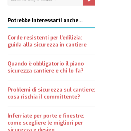
Potrebbe interessarti anche…
Corde resistenti per l’edilizia:
guida alla sicurezza in cantiere
Quando è obbligatorio il piano
sicurezza cantiere e chi lo fa?
Problemi di sicurezza sul cantiere:
cosa rischia il committente?
Inferriate per porte e finestre:
come scegliere le migliori per
sicurezza e design