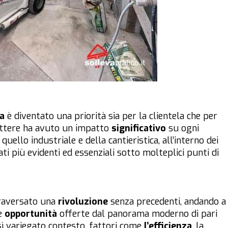
a
è diventato una priorità sia per la clientela che per
rattere ha avuto un impatto
significativo
su ogni
quello industriale e della cantieristica, all’interno dei
ti più evidenti ed essenziali sotto molteplici punti di
ttraversato una
rivoluzione
senza precedenti, andando a
se
opportunità
offerte dal panorama moderno di pari
sì variegato contesto, fattori come
l’efficienza
, la