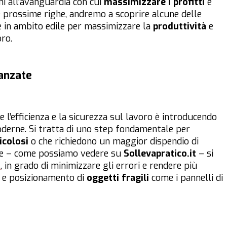
ioni all’avanguardia con cui
massimizzare i profitti
e
le prossime righe, andremo a scoprire alcune delle
e in ambito edile per massimizzare la
produttività
e
oro.
vanzate
l’efficienza e la sicurezza sul lavoro è introducendo
moderne. Si tratta di uno step fondamentale per
icolosi
o che richiedono un maggior dispendio di
nte – come possiamo vedere su
Sollevapratico.it
– si
i
, in grado di minimizzare gli errori e rendere più
o e posizionamento di
oggetti fragili
come i pannelli di