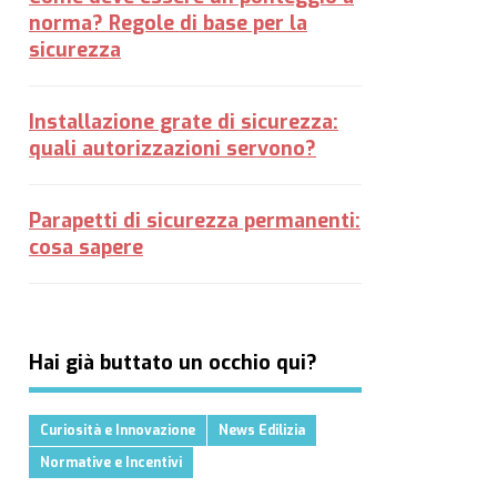
norma? Regole di base per la
sicurezza
Installazione grate di sicurezza:
quali autorizzazioni servono?
Parapetti di sicurezza permanenti:
cosa sapere
Hai già buttato un occhio qui?
Curiosità e Innovazione
News Edilizia
Normative e Incentivi