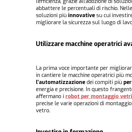
l’efficienza, grazie all’adozione di soluz
abbattere le percentuali di rischio. Nel
soluzioni più
innovative
su cui investir
migliorare la sicurezza sul luogo di lav
Utilizzare macchine operatrici a
La prima voce importante per migliorare 
in cantiere le macchine operatrici più 
l’automatizzazione
dei compiti più
per
energia e precisione. In questo frange
affermano i
robot per montaggio vetr
precise le varie operazioni di montaggi
vetro.