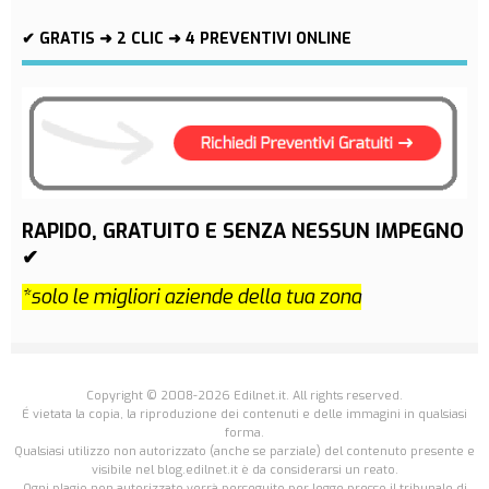
✔ GRATIS ➜ 2 CLIC ➜ 4 PREVENTIVI ONLINE
RAPIDO, GRATUITO E SENZA NESSUN IMPEGNO
✔
*solo le migliori aziende della tua zona
Copyright © 2008-2026 Edilnet.it. All rights reserved.
É vietata la copia, la riproduzione dei contenuti e delle immagini in qualsiasi
forma.
Qualsiasi utilizzo non autorizzato (anche se parziale) del contenuto presente e
visibile nel blog.edilnet.it è da considerarsi un reato.
Ogni plagio non autorizzato verrà perseguito per legge presso il tribunale di